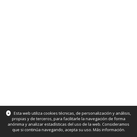
×
Esta web utiliza cookies técnicas, de personalización y análisis,
propias y de terceros, para facilitarle la navegación de forma
anónima y analizar estadísticas del uso de la web. Consideramos
que si continúa navegando, acepta su uso.
Más información
.