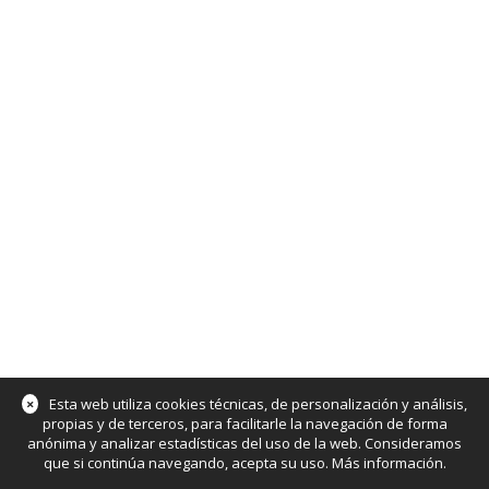
×
Esta web utiliza cookies técnicas, de personalización y análisis,
propias y de terceros, para facilitarle la navegación de forma
anónima y analizar estadísticas del uso de la web. Consideramos
que si continúa navegando, acepta su uso.
Más información
.