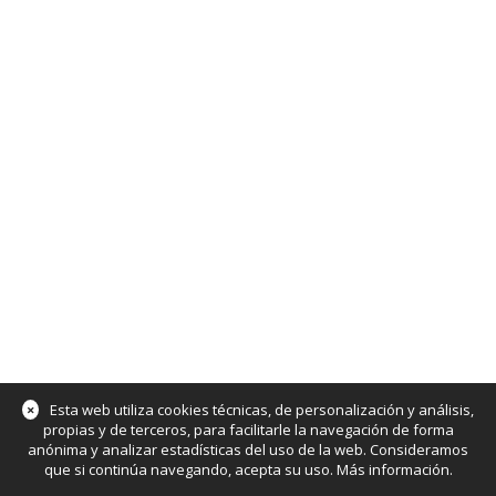
×
Esta web utiliza cookies técnicas, de personalización y análisis,
propias y de terceros, para facilitarle la navegación de forma
anónima y analizar estadísticas del uso de la web. Consideramos
que si continúa navegando, acepta su uso.
Más información
.