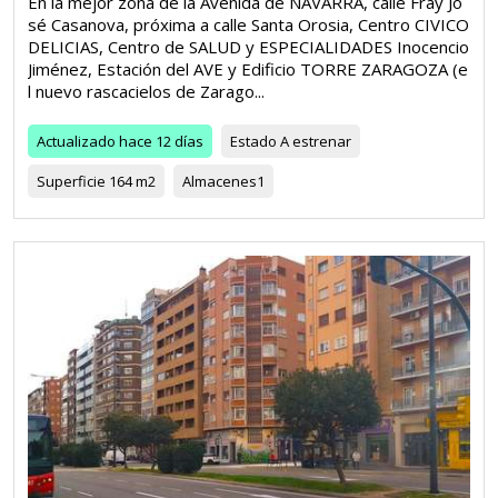
En la mejor zona de la Avenida de NAVARRA, calle Fray Jo
sé Casanova, próxima a calle Santa Orosia, Centro CIVICO
DELICIAS, Centro de SALUD y ESPECIALIDADES Inocencio
Jiménez, Estación del AVE y Edificio TORRE ZARAGOZA (e
l nuevo rascacielos de Zarago...
Actualizado
hace 12 días
Estado
A estrenar
Superficie
164 m2
Almacenes
1