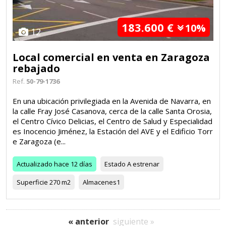
183.600 €
10%
12
Local comercial en venta en Zaragoza
rebajado
Ref.
50-79-1736
En una ubicación privilegiada en la Avenida de Navarra, en
la calle Fray José Casanova, cerca de la calle Santa Orosia,
el Centro Cívico Delicias, el Centro de Salud y Especialidad
es Inocencio Jiménez, la Estación del AVE y el Edificio Torr
e Zaragoza (e...
Actualizado
hace 12 días
Estado
A estrenar
Superficie
270 m2
Almacenes
1
« anterior
siguiente »