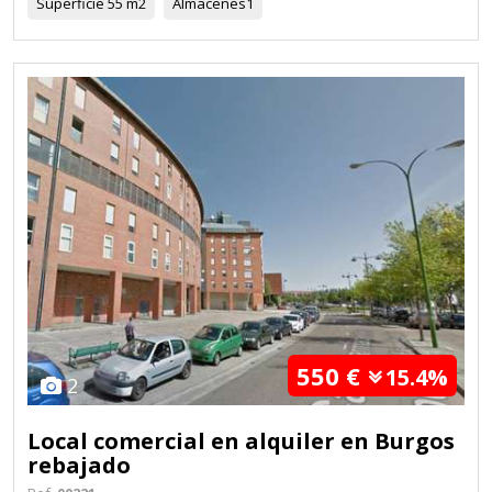
Superficie
55 m2
Almacenes
1
550 €
15.4%
2
Local comercial en alquiler en Burgos
rebajado