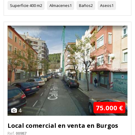
Superficie
400 m2
Almacenes
1
Baños
2
Aseos
1
75.000 €
4
Local comercial en venta en Burgos
Ref.
00987