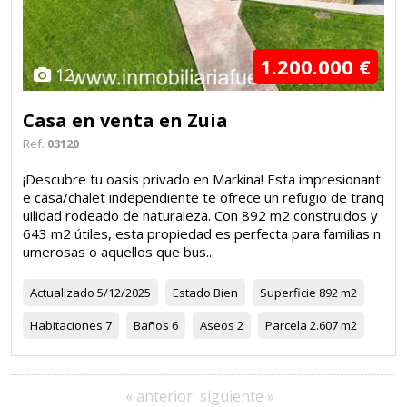
1.200.000 €
12
Casa en venta en Zuia
Ref.
03120
¡Descubre tu oasis privado en Markina! Esta impresionant
e casa/chalet independiente te ofrece un refugio de tranq
uilidad rodeado de naturaleza. Con 892 m2 construidos y
643 m2 útiles, esta propiedad es perfecta para familias n
umerosas o aquellos que bus...
Actualizado
5/12/2025
Estado
Bien
Superficie
892 m2
Habitaciones
7
Baños
6
Aseos
2
Parcela
2.607 m2
« anterior
siguiente »