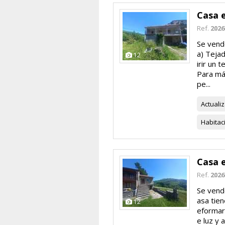
Casa 
Ref.
2026
Se vend
a) Teja
12
irir un 
Para má
pe...
Actuali
Habitac
Casa 
Ref.
2026
Se vend
asa tien
12
eformar
e luz y