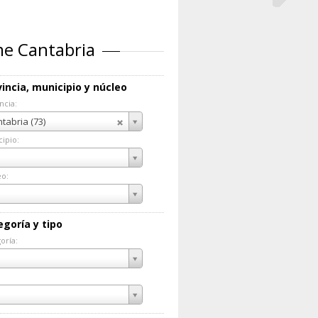
me Cantabria
incia, municipio y núcleo
ncia:
incia:
tabria (73)
ipio:
cipio:
eo:
eo:
egoría y tipo
oría:
goría: