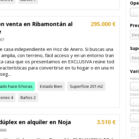
Ope
-
en venta en Ribamontán al
295.000 €
Pre
e
67
Supe
e casa independiente en Hoz de Anero. Si buscas una
 amplia, con terreno, fácil acceso y en un entorno tran
sta casa que os presentamos en EXCLUSIVA reúne tod
aracterísticas para convertirse en tu hogar o en una m
Var
seg...
Habit
Habi
zado
hace 6 horas
Estado
Bien
Superficie
201 m2
-
Estad
iones
4
Baños
2
Esta
-
Ubica
Ubic
-
dúplex en alquiler en Noja
3.510 €
666