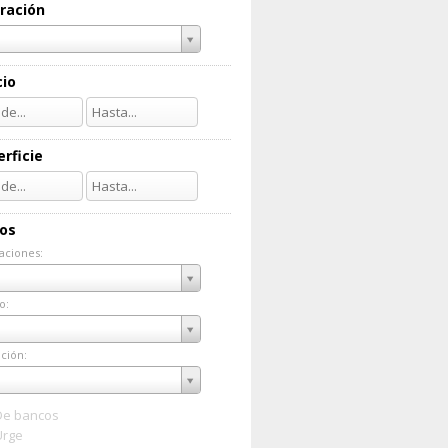
ración
cio
rficie
ios
aciones:
taciones:
o:
do:
ción:
ación:
De bancos
Urge