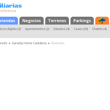
liarias
 referencia
os
iviendas
Negocios
Terrenos
Parkings
ticos dúplex (3)
Apartamentos (2)
Estudios (4)
Casas (30)
Chalets (4)
aredo
»
Garanty Home Cantabria
»
Viviendas