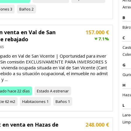
Arnu
Arre
iones
3
Baños
2
B
Bárc
n venta en Val de San
157.000 €
C
te rebajado
7.1%
65
Cast
Colin
upado en Val de San Vicente | Oportunidad para inver
 Sin comisión EXCLUSIVAMENTE PARA INVERSORES S
G
 vivienda ocupada situada en Val de San Vicente (Cant
Debido a su situación ocupacional, el inmueble no admit
Guri
y ...
H
zado
hace 22 días
Estado
A estrenar
Haza
cie
62 m2
Habitaciones
1
Baños
1
L
Lare
Limpi
t en venta en Hazas de
248.000 €