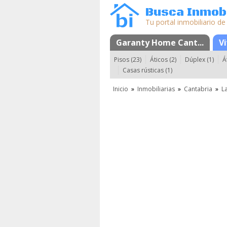
Busca Inmobi
Tu portal inmobiliario de
Garanty Home Cant...
Mapa
Favorit
V
Pisos (23)
Áticos (2)
Dúplex (1)
Á
Casas rústicas (1)
Inicio
»
Inmobiliarias
»
Cantabria
»
L