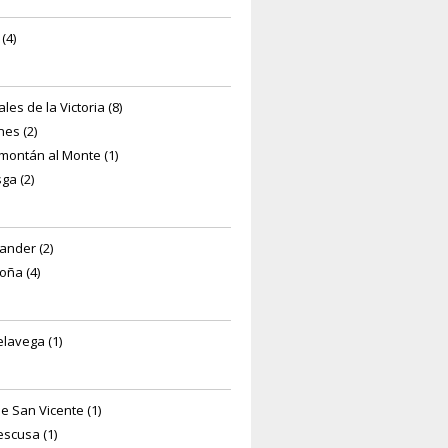
(4)
les de la Victoria (8)
nes (2)
montán al Monte (1)
ga (2)
ander (2)
oña (4)
elavega (1)
de San Vicente (1)
escusa (1)