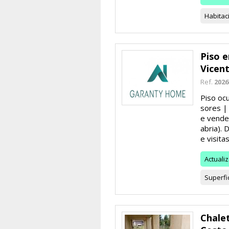
Habitac
Piso e
Vicen
Ref.
2026
Piso oc
sores |
e vende
abria). 
e visitas 
Actuali
Superfi
Chale