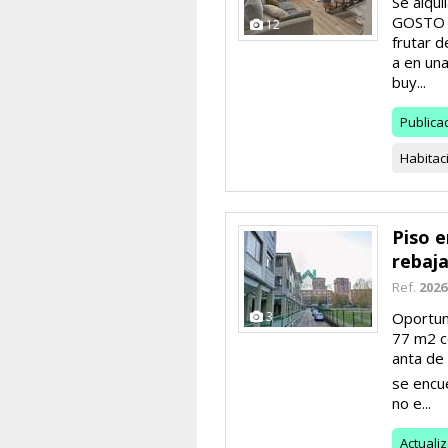
Se alqu
GOSTO e
12
frutar d
a en una
buy...
Publica
Habitac
Piso 
rebaj
Ref.
2026
3
Oportun
77 m2 c
anta de
se encue
no e...
Actuali