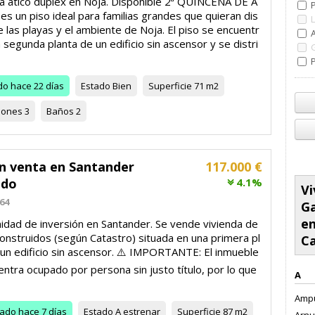
ila ático dúplex en Noja. Disponible 2ª QUINCENA DE A
s un piso ideal para familias grandes que quieran dis
e las playas y el ambiente de Noja. El piso se encuentr
 segunda planta de un edificio sin ascensor y se distri
P
do
hace 22 días
Estado
Bien
Superficie
71 m2
iones
3
Baños
2
en venta en Santander
117.000 €
ado
4.1%
Vi
64
G
en
idad de inversión en Santander. Se vende vivienda de
onstruidos (según Catastro) situada en una primera pl
Ca
 un edificio sin ascensor. ⚠️ IMPORTANTE: El inmueble
ntra ocupado por persona sin justo título, por lo que
A
Ampu
zado
hace 7 días
Estado
A estrenar
Superficie
87 m2