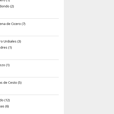
ero (1)
dondo (2)
ena de Cicero (7)
ro Urdiales (3)
dres (1)
ezo (1)
s de Cesto (5)
do (12)
as (6)