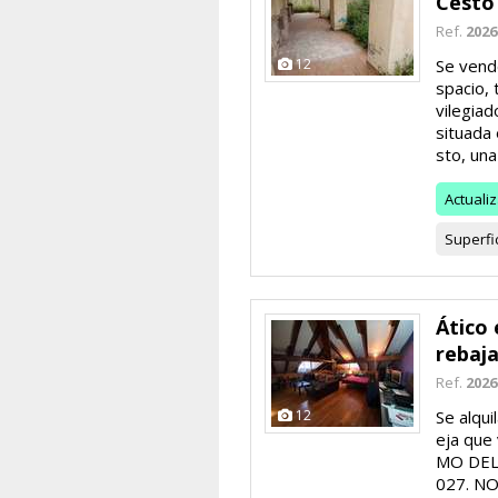
Cesto
Ref.
2026
12
Se vend
spacio, 
vilegiad
situada
sto, una 
Actuali
Superfi
Ático 
rebaj
Ref.
2026
12
Se alqui
eja que
MO DEL
027. NO