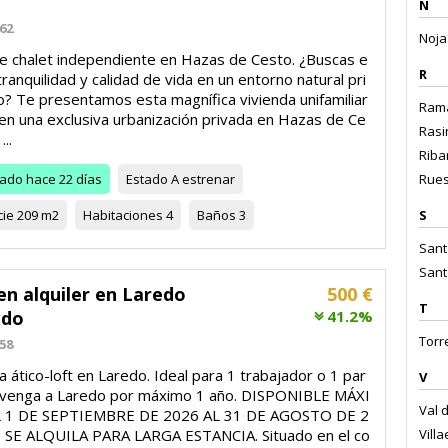
N
62
Noja 
e chalet independiente en Hazas de Cesto. ¿Buscas e
R
tranquilidad y calidad de vida en un entorno natural pri
o? Te presentamos esta magnífica vivienda unifamiliar
Rama
 en una exclusiva urbanización privada en Hazas de Ce
Rasi
...
Riba
zado
hace 22 días
Estado
A estrenar
Rues
cie
209 m2
Habitaciones
4
Baños
3
S
Sant
Sant
en alquiler en Laredo
500 €
T
ado
41.2%
Torr
58
la ático-loft en Laredo. Ideal para 1 trabajador o 1 par
V
 venga a Laredo por máximo 1 año. DISPONIBLE MÁXI
Val 
 1 DE SEPTIEMBRE DE 2026 AL 31 DE AGOSTO DE 2
 SE ALQUILA PARA LARGA ESTANCIA. Situado en el co
Villa