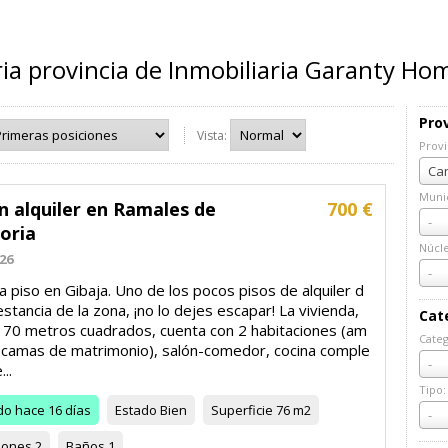
ia provincia de Inmobiliaria Garanty Ho
Prov
Vista:
Provi
Prov
Can
Munic
n alquiler en Ramales de
700 €
Muni
-
toria
Núcl
26
Núcl
-
la piso en Gibaja. Uno de los pocos pisos de alquiler d
estancia de la zona, ¡no lo dejes escapar! La vivienda,
Cat
 70 metros cuadrados, cuenta con 2 habitaciones (am
Categ
 camas de matrimonio), salón-comedor, cocina comple
Cate
-
..
Tipo:
do
hace 16 días
Estado
Bien
Superficie
76 m2
Tipo:
-
iones
2
Baños
1