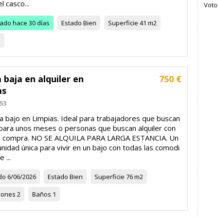
l casco...
Voto 
zado
hace 30 días
Estado
Bien
Superficie
41 m2
1
 baja en alquiler en
750 €
as
53
la bajo en Limpias. Ideal para trabajadores que buscan
r para unos meses o personas que buscan alquiler con
a compra. NO SE ALQUILA PARA LARGA ESTANCIA. Un
nidad única para vivir en un bajo con todas las comodi
 ...
do
6/06/2026
Estado
Bien
Superficie
76 m2
iones
2
Baños
1