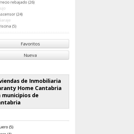
Precio rebajado (26)
Lujo
Ascensor (24)
Garaje
iscina (5)
Favoritos
Nueva
viendas de Inmobiliaria
aranty Home Cantabria
 municipios de
ntabria
ero (5)