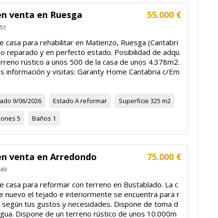
en venta en Ruesga
55.000 €
51
e casa para rehabilitar en Matienzo, Ruesga (Cantabri
do reparado y en perfecto estado. Posibilidad de adqu
terreno rústico a unos 500 de la casa de unos 4.378m2.
s información y visitas: Garanty Home Cantabria c/Em
zado
9/06/2026
Estado
A reformar
Superficie
325 m2
iones
5
Baños
1
en venta en Arredondo
75.000 €
49
e casa para reformar con terreno en Bustablado. La c
e nuevo el tejado e interiormente se encuentra para r
 según tus gustos y necesidades. Dispone de toma d
 agua. Dispone de un terreno rústico de unos 10.000m