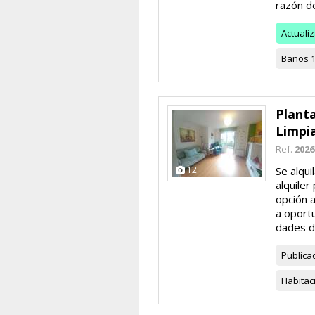
razón de
Actuali
Baños
Planta
Limpi
Ref.
2026
12
Se alqui
alquile
opción 
a oportu
dades de
Publica
Habitac