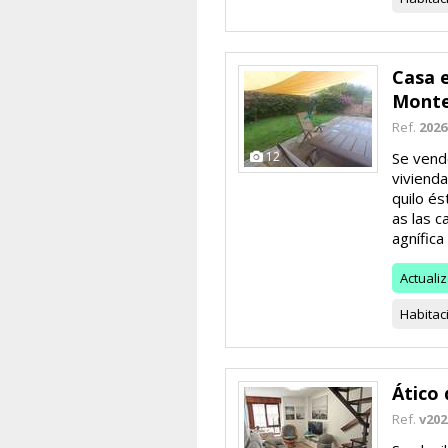
Casa 
Mont
Ref.
2026
12
Se vend
vivienda
quilo é
as las c
agnífica 
Actuali
Habitac
Ático 
Ref.
v202