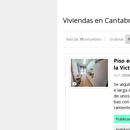
Viviendas en Cantabr
Más de
70
inmuebles
Ordenar:
Piso e
la Vic
Ref.
2026
12
Se alqui
e larga 
de unos
bas con
tamente.
Publica
Habitac