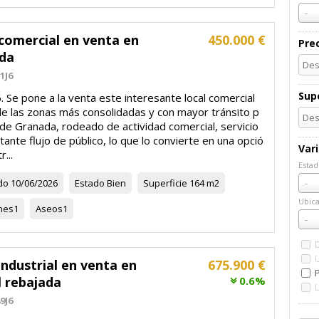
-
comercial en venta en
450.000 €
Pre
da
1J6
Supe
 Se pone a la venta este interesante local comercial
de las zonas más consolidadas y con mayor tránsito p
de Granada, rodeado de actividad comercial, servicio
tante flujo de público, lo que lo convierte en una opció
Var
...
Estad
Esta
do
10/06/2026
Estado
Bien
Superficie
164 m2
-
Ubica
nes
1
Aseos
1
Ubic
-
ndustrial en venta en
675.900 €
l rebajada
0.6%
9J6