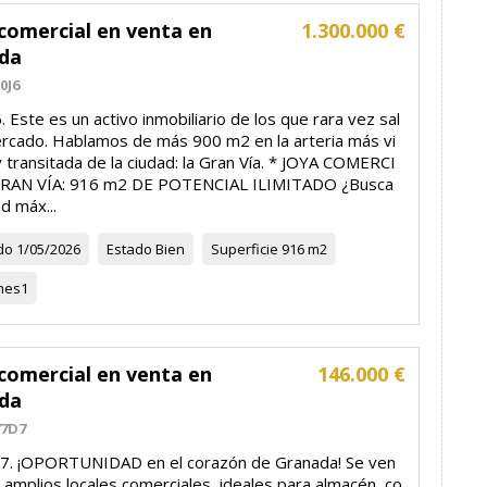
comercial en venta en
1.300.000 €
da
0J6
 Este es un activo inmobiliario de los que rara vez sal
ercado. Hablamos de más 900 m2 en la arteria más vi
 transitada de la ciudad: la Gran Vía. * JOYA COMERCI
GRAN VÍA: 916 m2 DE POTENCIAL ILIMITADO ¿Busca
ad máx...
do
1/05/2026
Estado
Bien
Superficie
916 m2
nes
1
comercial en venta en
146.000 €
da
77D7
. ¡OPORTUNIDAD en el corazón de Granada! Se ven
amplios locales comerciales, ideales para almacén, co