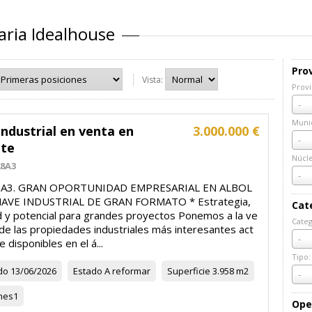
aria Idealhouse
Prov
Vista:
Provi
Prov
-
Munic
ndustrial en venta en
3.000.000 €
Muni
-
ote
Núcl
28A3
Núcl
-
8A3. GRAN OPORTUNIDAD EMPRESARIAL EN ALBOL
NAVE INDUSTRIAL DE GRAN FORMATO * Estrategia,
Cat
d y potencial para grandes proyectos Ponemos a la ve
Categ
de las propiedades industriales más interesantes act
Cate
-
 disponibles en el á...
Tipo:
do
13/06/2026
Estado
A reformar
Superficie
3.958 m2
Tipo:
-
nes
1
Ope