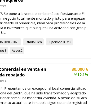
e Vaqueros
42D7
. Se pone a la venta el emblemático Restaurante El
un negocio totalmente montado y listo para empezar
ar desde el primer día, ideal para profesionales de la
ría o inversores que busquen una actividad con gran p
 U...
do
20/05/2026
Estado
Bien
Superficie
88 m2
nes
1
Aseos
2
comercial en venta en
80.000 €
da rebajado
10.1%
10M4
. Presentamos un excepcional local comercial situad
zona del Zaidín, que ha sido transformado y adaptado
ncionar como una moderna vivienda. A pesar de su aco
amiento actual, este inmueble sigue estando registrad