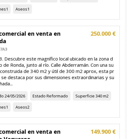
nes
1
Aseos
1
comercial en venta en
250.000 €
da
47A3
. Descubre este magnífico local ubicado en la zona d
 de Ronda, junto al río. Calle Abderramán. Con una su
 construida de 340 m2 y útil de 300 m2 aprox, esta pr
 se destaca por sus dimensiones extraordinarias y su
hada...
do
24/05/2026
Estado
Reformado
Superficie
340 m2
nes
1
Aseos
2
comercial en venta en
149.900 €