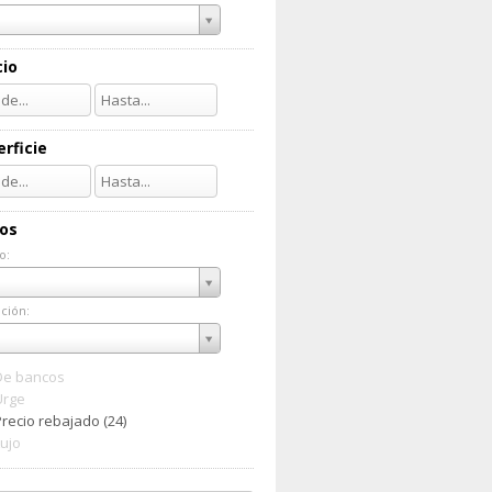
cio
rficie
ios
o:
do:
ción:
ación:
De bancos
Urge
Precio rebajado (24)
Lujo