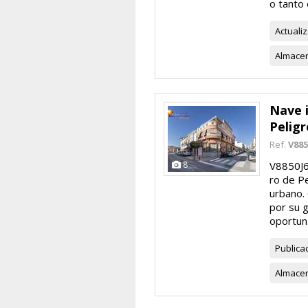
o tanto e
Actuali
Almace
Nave i
Peligr
Ref.
V885
8
V8850J6
ro de Pe
urbano.
por su g
oportun.
Publica
Almace