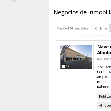
Negocios de Inmobili
Más de
100
inmuebles
Ordenar:
Nave i
Albol
Ref.
V90
12
* V902
OTE – 
amplitu
nta una 
ualmente
Publica
Almace