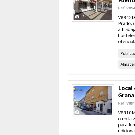
Fuent
Ref.
V89
12
V8942D7
Prado, 
a trabaj
hostele
otencial.
Publica
Almace
Local 
Grana
Ref.
V89
12
V8910M4
o en la 
para fu
ndicion