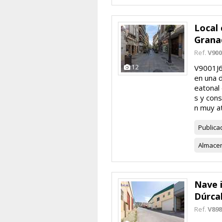
Local 
Grana
Ref.
V900
12
V9001J6.
en una 
eatonal 
s y cons
n muy atr
Publica
Almace
Nave i
Dúrca
Ref.
V898