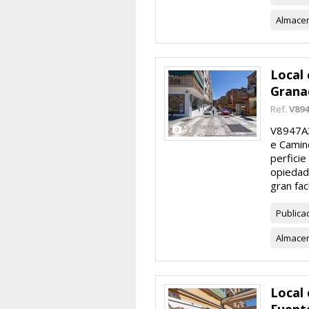
Almace
Local 
Grana
Ref.
V89
12
V8947A3
e Camino
perficie
opiedad
gran fac
Publica
Almace
Local 