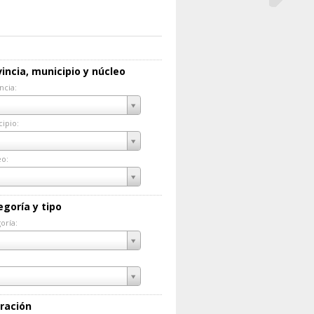
incia, municipio y núcleo
ncia:
incia:
ipio:
cipio:
eo:
eo:
egoría y tipo
oría:
goría:
ración