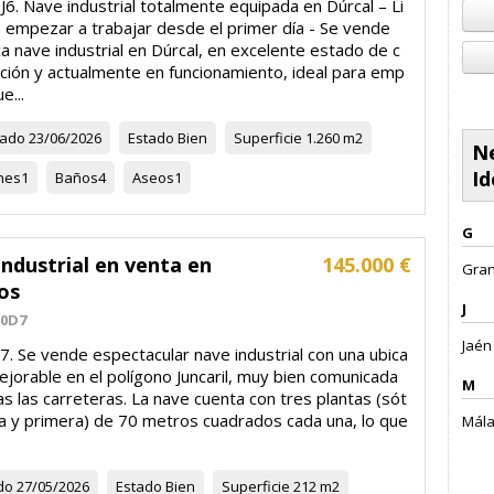
6. Nave industrial totalmente equipada en Dúrcal – Li
a empezar a trabajar desde el primer día - Se vende
a nave industrial en Dúrcal, en excelente estado de c
ción y actualmente en funcionamiento, ideal para emp
e...
zado
23/06/2026
Estado
Bien
Superficie
1.260 m2
Ne
Id
nes
1
Baños
4
Aseos
1
G
ndustrial en venta en
145.000 €
Gran
os
J
30D7
Jaén 
. Se vende espectacular nave industrial con una ubica
ejorable en el polígono Juncaril, muy bien comunicada
M
s las carreteras. La nave cuenta con tres plantas (sót
ja y primera) de 70 metros cuadrados cada una, lo que
Mála
do
27/05/2026
Estado
Bien
Superficie
212 m2