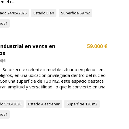
n el c...
zado
24/05/2026
Estado
Bien
Superficie
59 m2
nes
1
ndustrial en venta en
59.000 €
os
0J6
. Se ofrece excelente inmueble situado en pleno cent
ligros, en una ubicación privilegiada dentro del núcleo
 Con una superficie de 130 m2, este espacio destaca
ran amplitud y versatilidad, lo que lo convierte en una
..
do
5/05/2026
Estado
A estrenar
Superficie
130 m2
nes
1