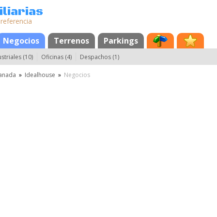
liarias
 referencia
Negocios
Terrenos
Parkings
striales (10)
Oficinas (4)
Despachos (1)
anada
»
Idealhouse
»
Negocios