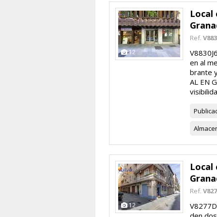
Local 
Grana
Ref.
V883
12
V8830J6.
en al m
brante y
AL EN 
visibilid
Publica
Almace
Local 
Grana
Ref.
V82
12
V8277D7
den dos 