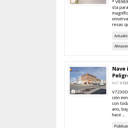
12
* V8989J
sta par
magnífic
onserva
resas qu
Actuali
Almace
Nave i
Peligr
Ref.
V72
12
V7230D7
ción inm
con toda
ano, ba
hace ...
Publica