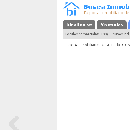
Busca Inmobi
Tu portal inmobiliario de
Idealhouse
Mapa
Favoritos
Viviendas
Locales comerciales (100)
Naves indu
Inicio
»
Inmobiliarias
»
Granada
»
Gr