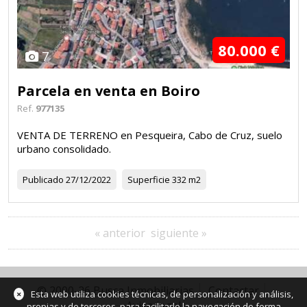
80.000 €
7
Parcela en venta en Boiro
Ref.
977135
VENTA DE TERRENO en Pesqueira, Cabo de Cruz, suelo
urbano consolidado.
Publicado
27/12/2022
Superficie
332 m2
« anterior
siguiente »
© 2000-26 Busca Inmobiliarias
Contactar
×
Esta web utiliza cookies técnicas, de personalización y análisis,
Aviso legal
propias y de terceros, para facilitarle la navegación de forma