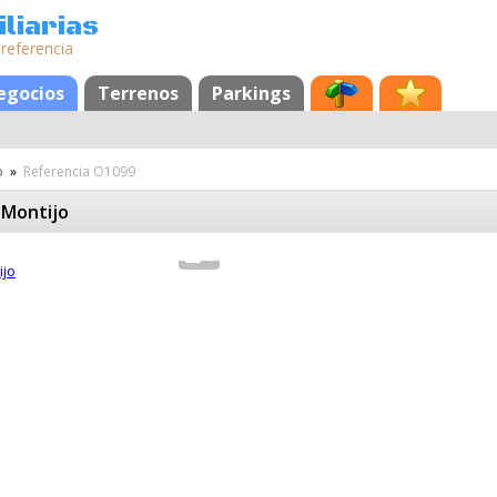
liarias
 referencia
egocios
Terrenos
Parkings
o
»
Referencia O1099
 Montijo
4