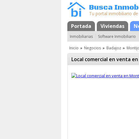
Busca Inmobi
Tu portal inmobiliario de
Portada
Mapa
Favoritos
Viviendas
N
Inmobiliarias
Software Inmobiliario
Inicio
»
Negocios
»
Badajoz
»
Montij
Local comercial en venta en