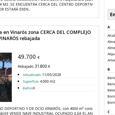
4 M2 .SE ENCUENTRA CERCA DEL CENTRO DEPORTIV
R ESTARÁ EXEN...
En
A
nta en Vinaròs zona CERCA DEL COMPLEJO
Alcal
VINARÓS rebajada
Alma
Alme
Alqu
49.700
€
Artan
31.800
Rebajado
€
B
11/05/2026
Actualizado
Benic
4.000 m2
Superficie
Beni
0
Baños
Betxí
Borr
Borri
O DEPORTIVO Y DE OCIO VINARÓS, con 4000 m² cons
C
 estadoSE VENDE NAVE INDUSTRIAL OCUPADO (LEA EL AN