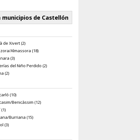
 municipios de Castellón
à de Xivert (2)
zora/Almassora (18)
nara (3)
erías del Niño Perdido (2)
a (2)
arló (10)
casim/Benicàssim (12)
 (1)
iana/Burriana (15)
ol (3)