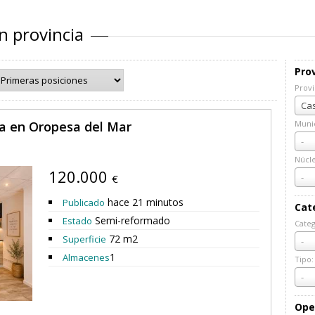
n provincia
Prov
Provi
Prov
Cas
ta en Oropesa del Mar
Munic
Muni
-
Núcl
120.000
Núcl
-
€
hace 21 minutos
Publicado
Cat
Semi-reformado
Estado
Categ
Cate
72 m2
Superficie
-
1
Almacenes
Tipo:
Tipo:
-
Ope