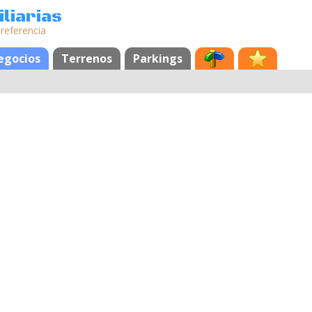
liarias
 referencia
egocios
Terrenos
Parkings