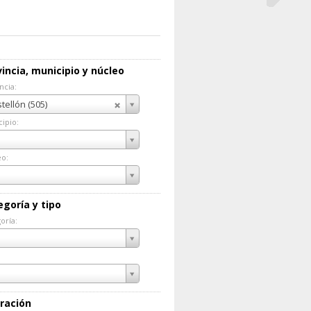
incia, municipio y núcleo
ncia:
incia:
tellón (505)
ipio:
cipio:
eo:
eo:
egoría y tipo
oría:
goría:
ración