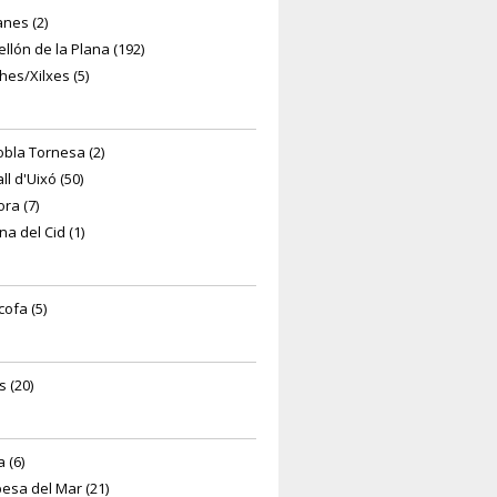
nes (2)
ellón de la Plana (192)
hes/Xilxes (5)
obla Tornesa (2)
ll d'Uixó (50)
ora (7)
na del Cid (1)
ofa (5)
s (20)
 (6)
esa del Mar (21)