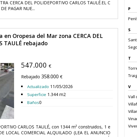
NTRA CERCA DEL POLIDEPORTIVO CARLOS TAULÉ.EL C
E PAGAR NUE...
P
Pení
S
ta en Oropesa del Mar zona CERCA DEL
Sant
 TAULÉ rebajado
Sego
T
547.000
€
Torr
Trai
358.000
Rebajado
€
11/05/2026
Actualizado
V
1.344 m2
Superficie
Vall 
0
Baños
Villa
Villa
Vina
Viver
ORTIVO CARLOS TAULÉ, con 1344 m² construidos, 1 e
ENDE LOCAL COMERCIAL ALQUILADO (LEA EL ANUNCIO