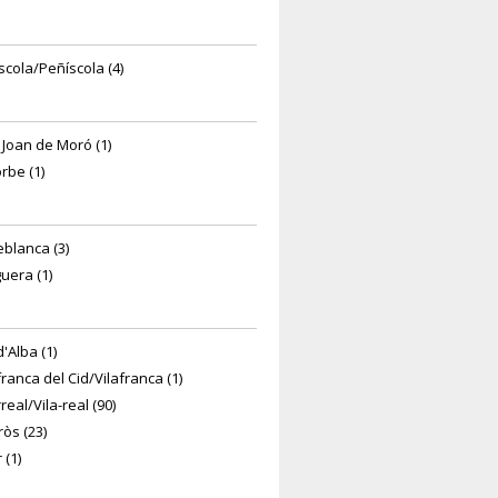
scola/Peñíscola (4)
 Joan de Moró (1)
rbe (1)
eblanca (3)
guera (1)
d'Alba (1)
franca del Cid/Vilafranca (1)
rreal/Vila-real (90)
ròs (23)
 (1)