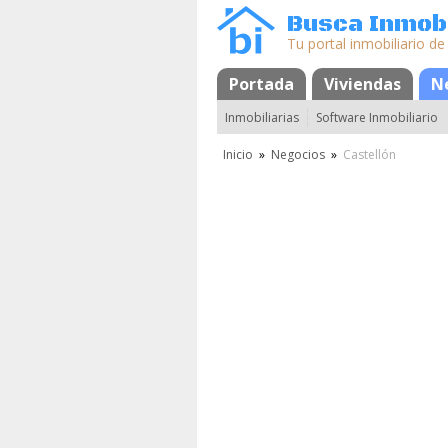
Busca Inmobi
Tu portal inmobiliario de
Portada
Mapa
Favoritos
Viviendas
N
Inmobiliarias
Software Inmobiliario
Inicio
»
Negocios
»
Castellón