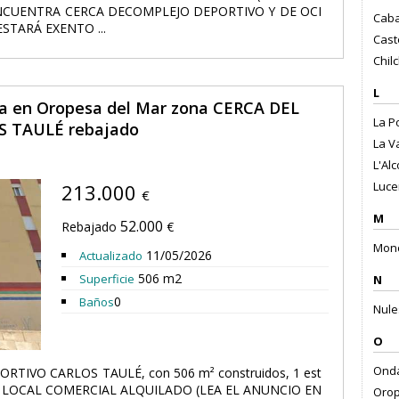
NCUENTRA CERCA DECOMPLEJO DEPORTIVO Y DE OCI
Caba
STARÁ EXENTO ...
Cast
Chilc
L
ta en Oropesa del Mar zona CERCA DEL
La P
 TAULÉ rebajado
La Va
L'Alc
Luce
213.000
€
M
52.000
Rebajado
€
Monc
11/05/2026
Actualizado
506 m2
Superficie
N
0
Baños
Nule
O
Onda
ORTIVO CARLOS TAULÉ, con 506 m² construidos, 1 est
DE LOCAL COMERCIAL ALQUILADO (LEA EL ANUNCIO EN
Orop