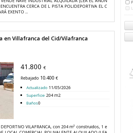
oSE VENDE NAVE INDUSTRIAL ALQUILADA (LEA EL ANUN
 ENCUENTRA CERCA DE L PISTA POLIDEPORTIVA EL C
Á EXENTO ...
 en Villafranca del Cid/Vilafranca
41.800
€
10.400
Rebajado
€
11/05/2026
Actualizado
204 m2
Superficie
0
Baños
DEPORTIVO VILAFRANCA, con 204 m² construidos, 1 e
ENDE LOCAL COMERCIAL POLIVALENTE ALQUILADO (LEA