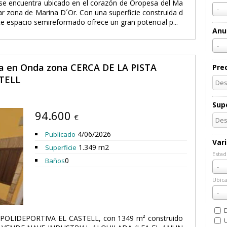
l se encuentra ubicado en el corazón de Oropesa del Ma
-
ar zona de Marina D´Or. Con una superficie construida d
te espacio semireformado ofrece un gran potencial p...
Anu
-
ta en Onda zona CERCA DE LA PISTA
Pre
TELL
Supe
94.600
€
4/06/2026
Publicado
Var
1.349 m2
Superficie
Estad
0
Baños
Esta
-
Ubica
Ubic
-
POLIDEPORTIVA EL CASTELL, con 1349 m² construido
U