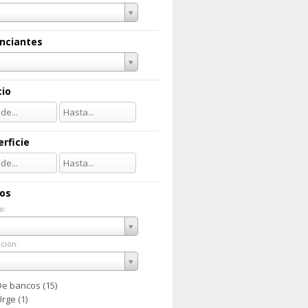
nciantes
cio
rficie
ios
o:
do:
ción:
ación:
De bancos (15)
rge (1)