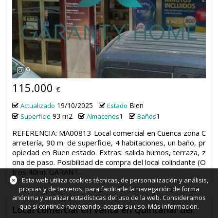
9
115.000
€
19/10/2025
Bien
Actualizado
Estado
93 m2
1
1
Superficie
Almacenes
Baños
REFERENCIA: MA00813 Local comercial en Cuenca zona C
arretería, 90 m. de superficie, 4 habitaciones, un baño, pr
opiedad en Buen estado. Extras: salida humos, terraza, z
ona de paso. Posibilidad de compra del local colindante (O
tros 40m). GARANT...
×
Esta web utiliza cookies técnicas, de personalización y análisis,
propias y de terceros, para facilitarle la navegación de forma
anónima y analizar estadísticas del uso de la web. Consideramos
que si continúa navegando, acepta su uso.
Más información
.
Local comercial en venta en Quintanar del