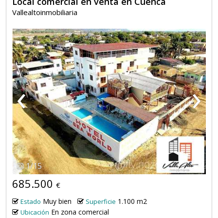
Local comercial en venta en Cuenca
Vallealtoinmobiliaria
‹
›
1
/
15
685.500
€
Muy bien
1.100 m2
Estado
Superficie
En zona comercial
Ubicación