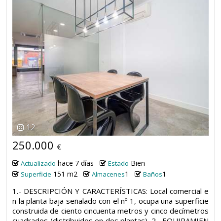
12
250.000
€
hace 7 días
Bien
Actualizado
Estado
151 m2
1
1
Superficie
Almacenes
Baños
1.- DESCRIPCIÓN Y CARACTERÍSTICAS: Local comercial e
n la planta baja señalado con el nº 1, ocupa una superficie
construida de ciento cincuenta metros y cinco decímetros
cuadrados (distribuidos en dos plantas). 2.- EQUIPAMIEN