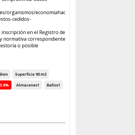
a.es/organismos/economiahaciendayfondoseuropeos/areas/t
stos-cedidos-
 inscripción en el Registro de
 y normativa correspondiente
estoría o posible
Bien
Superficie
90 m2
3.8%
Almacenes
1
Baños
1