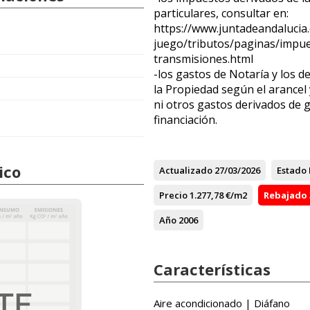
particulares, consultar en:
https://www.juntadeandaluci
juego/tributos/paginas/impue
transmisiones.html
-los gastos de Notaría y los de
la Propiedad según el arancel
ni otros gastos derivados de g
financiación.
ico
Actualizado
27/03/2026
Estado
Precio
1.277,78 €/m2
Rebajado
Año
2006
Características
Aire acondicionado | Diáfano