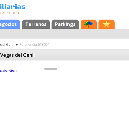
liarias
 referencia
egocios
Terrenos
Parkings
del Genil
»
Referencia 613051
 Vegas del Genil
12