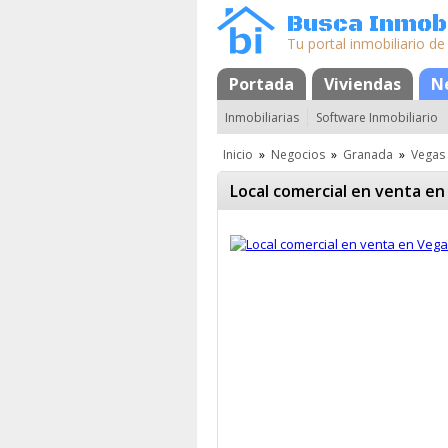
Busca Inmobi
Tu portal inmobiliario de
Portada
Mapa
Favoritos
Viviendas
N
Inmobiliarias
Software Inmobiliario
Inicio
»
Negocios
»
Granada
»
Vegas 
Local comercial en venta en