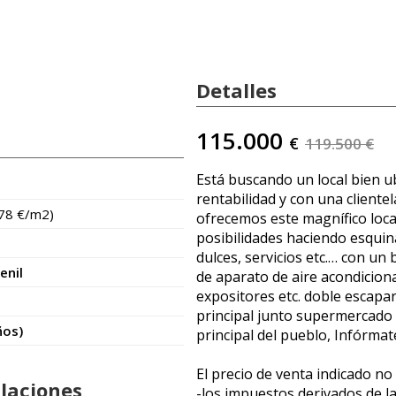
Detalles
115.000
€
119.500 €
Está buscando un local bien 
rentabilidad y con una cliente
278 €/m2)
ofrecemos este magnífico loc
posibilidades haciendo esquin
dulces, servicios etc.… con un
enil
de aparato de aire acondicion
expositores etc. doble escapar
principal junto supermercado 
ños)
principal del pueblo, Infórmate
El precio de venta indicado no 
alaciones
-los impuestos derivados de 