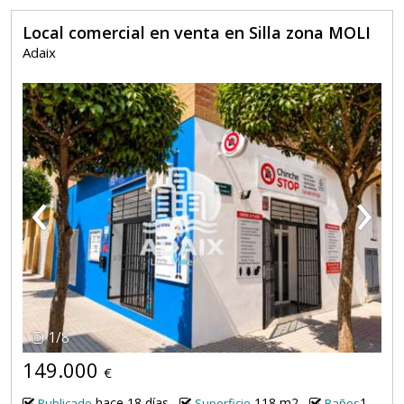
Local comercial en venta en Silla zona MOLI
Adaix
‹
›
1
/
8
149.000
€
hace 18 días
118 m2
1
Publicado
Superficie
Baños