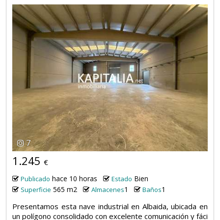
7
1.245
€
hace 10 horas
Bien
Publicado
Estado
565 m2
1
1
Superficie
Almacenes
Baños
Presentamos esta nave industrial en Albaida, ubicada en
un polígono consolidado con excelente comunicación y fáci