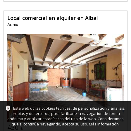
Local comercial en alquiler en Albal
Adaix
×
Esta web utiliza cookies técnicas, de personalización y análisis,
propias y de terceros, para facilitarle la navegación de forma
7
anónima y analizar estadísticas del uso de la web. Consideramos
que si continúa navegando, acepta su uso.
Más información
.
450
€