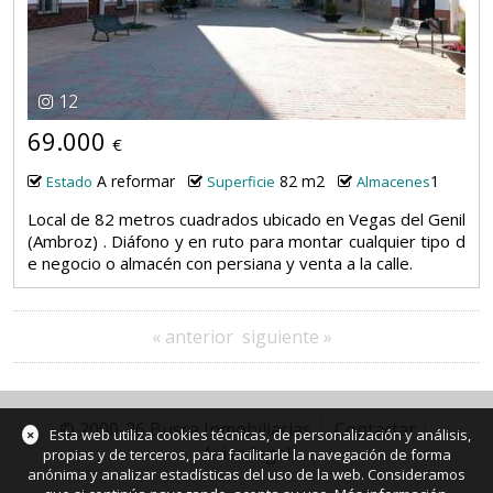
12
69.000
€
A reformar
82 m2
1
Estado
Superficie
Almacenes
Local de 82 metros cuadrados ubicado en Vegas del Genil
(Ambroz) . Diáfono y en ruto para montar cualquier tipo d
e negocio o almacén con persiana y venta a la calle.
« anterior
siguiente »
© 2000-26 Busca Inmobiliarias
Contactar
×
Esta web utiliza cookies técnicas, de personalización y análisis,
Aviso legal
propias y de terceros, para facilitarle la navegación de forma
anónima y analizar estadísticas del uso de la web. Consideramos