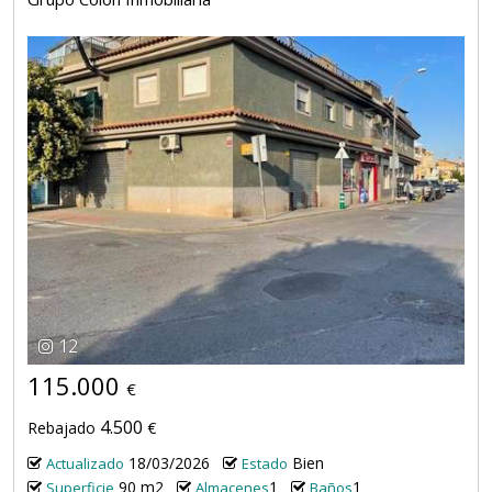
12
115.000
€
4.500
Rebajado
€
18/03/2026
Bien
Actualizado
Estado
90 m2
1
1
Superficie
Almacenes
Baños