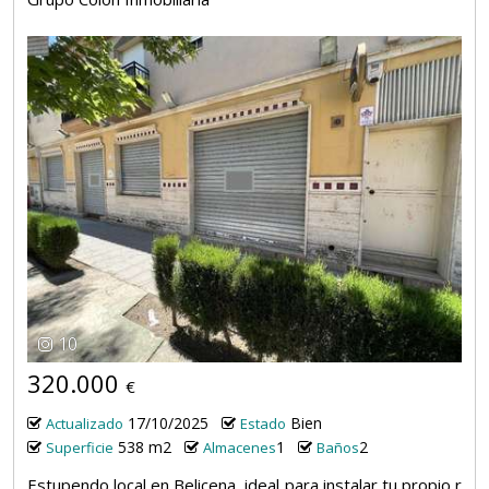
10
320.000
€
17/10/2025
Bien
Actualizado
Estado
538 m2
1
2
Superficie
Almacenes
Baños
Estupendo local en Belicena, ideal para instalar tu propio r