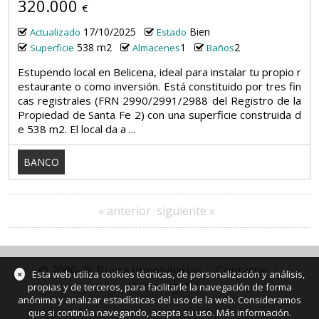
320.000
€
17/10/2025
Bien
Actualizado
Estado
538 m2
1
2
Superficie
Almacenes
Baños
Estupendo local en Belicena, ideal para instalar tu propio r
estaurante o como inversión. Está constituido por tres fin
cas registrales (FRN 2990/2991/2988 del Registro de la
Propiedad de Santa Fe 2) con una superficie construida d
e 538 m2. El local da a ...
BANCO
« anterior
siguiente »
© 2000-26 Busca Inmobiliarias
Contactar
×
Esta web utiliza cookies técnicas, de personalización y análisis,
Aviso legal
propias y de terceros, para facilitarle la navegación de forma
anónima y analizar estadísticas del uso de la web. Consideramos
que si continúa navegando, acepta su uso.
Más información
.