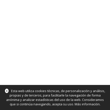
×
Esta web utiliza cookies técnicas, de personalización y análisis,
propias y de terceros, para facilitarle la navegación de forma
anónima y analizar estadísticas del uso de la web. Consideramos
que si continúa navegando, acepta su uso.
Más información
.