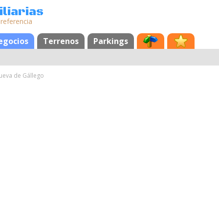
liarias
 referencia
egocios
Terrenos
Parkings
nueva de Gállego