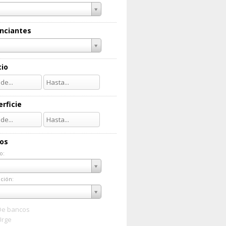
nciantes
cio
rficie
ios
o:
do:
ción:
ación:
De bancos
Urge