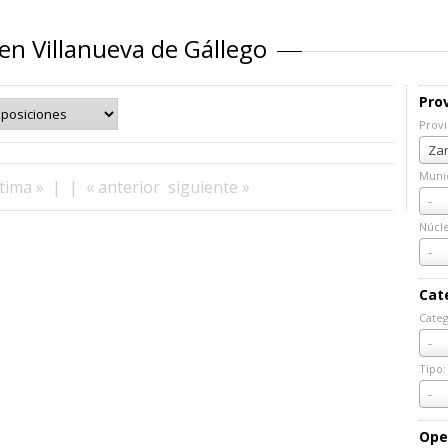
 en Villanueva de Gállego
Prov
Provi
Prov
Zar
Munic
tima »
|
|
« anterior
siguiente »
Muni
-
Núcl
Núcl
-
Cat
Categ
Cate
-
Tipo:
Tipo:
-
Ope