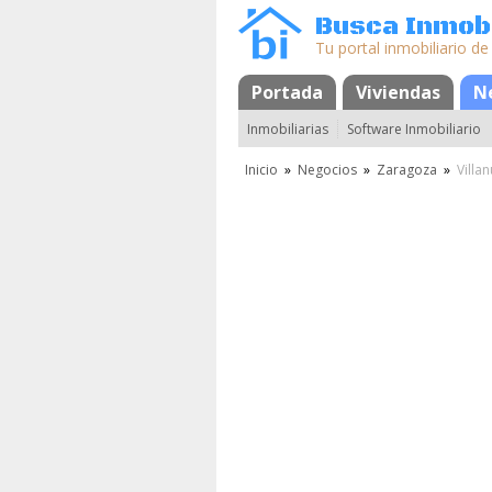
Busca Inmobi
Tu portal inmobiliario de
Portada
Mapa
Favoritos
Viviendas
N
Inmobiliarias
Software Inmobiliario
Inicio
»
Negocios
»
Zaragoza
»
Villa