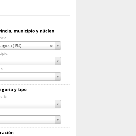
incia, municipio y núcleo
ncia:
incia:
agoza (154)
ipio:
cipio:
eo:
eo:
egoría y tipo
oría:
goría:
ración