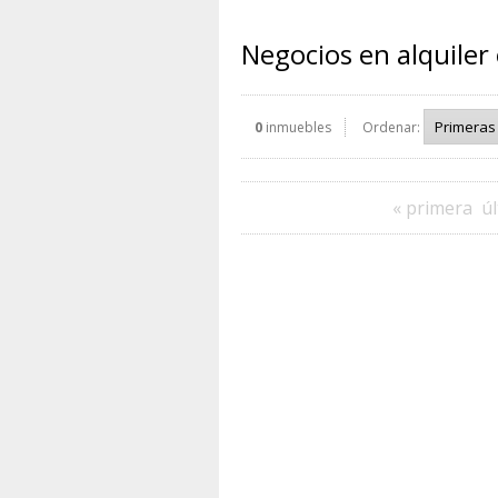
Negocios en alquiler
0
inmuebles
Ordenar:
« primera
úl