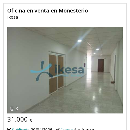
Oficina en venta en Monesterio
Ikesa
3
31.000
€
20/04/2026
A reformar
Publicado
Estado