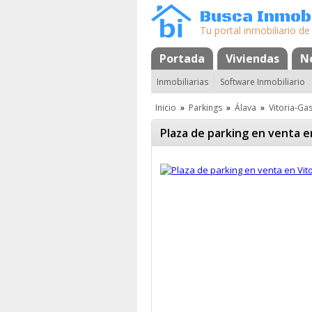
Busca Inmobi
Tu portal inmobiliario de
Portada
Mapa
Favoritos
Viviendas
N
Inmobiliarias
Software Inmobiliario
Inicio
»
Parkings
»
Álava
»
Vitoria-Gas
Plaza de parking en venta e