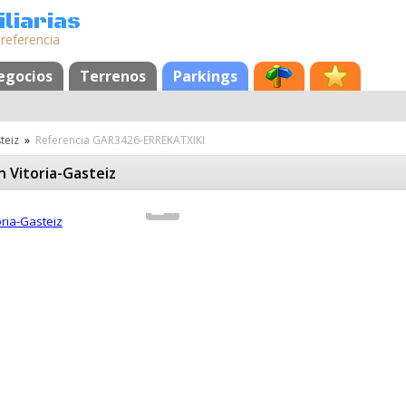
liarias
 referencia
egocios
Terrenos
Parkings
teiz
»
Referencia GAR3426-ERREKATXIKI
n Vitoria-Gasteiz
4