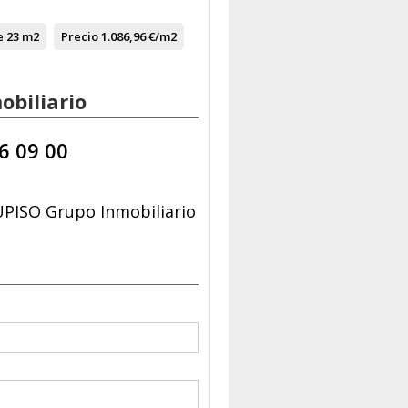
e
23 m2
Precio
1.086,96 €/m2
biliario
6 09 00
PISO Grupo Inmobiliario