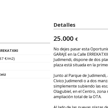
Detalles
25.000
€
No dejes pasar esta Oportuni
REKATXIKI
GARAJE en la Calle ERREKATXIK
087 €/m2)
Judimendi, dispone de dos pla
plaza está situada en la prime
teiz
Junto al Parque de Judimendi
Cívico Judimendi o a dos manz
simplemente subiendo las esca
Olagubiel, en el Centro, zon
ampliación total de la OTA.
Al lado de las nuevas plazas d