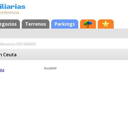
liarias
 referencia
egocios
Terrenos
Parkings
eferencia CE01300009
en Ceuta
10