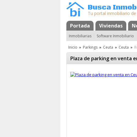
Busca Inmobi
Tu portal inmobiliario de
Portada
Mapa
Favoritos
Viviendas
N
Inmobiliarias
Software Inmobiliario
Inicio
»
Parkings
»
Ceuta
»
Ceuta
»
R
Plaza de parking en venta 