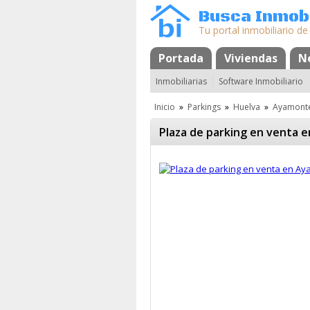
Busca Inmobi
Tu portal inmobiliario de
Portada
Mapa
Favoritos
Viviendas
N
Inmobiliarias
Software Inmobiliario
Inicio
»
Parkings
»
Huelva
»
Ayamont
Plaza de parking en venta 