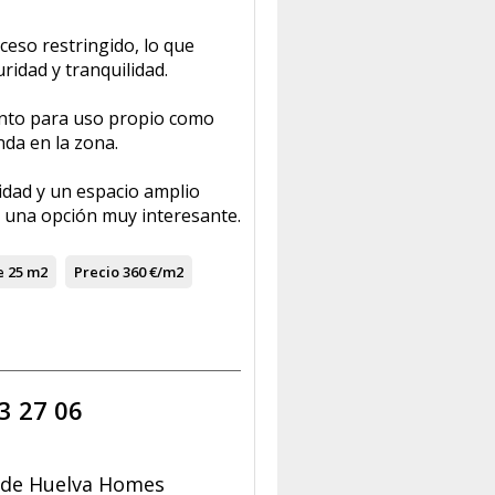
ceso restringido, lo que
ridad y tranquilidad.
anto para uso propio como
nda en la zona.
idad y un espacio amplio
s una opción muy interesante.
e
25 m2
Precio
360 €/m2
3 27 06
 de Huelva Homes