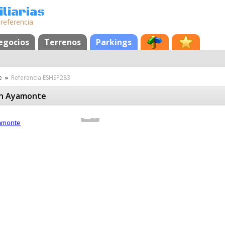
liarias
 referencia
egocios
Terrenos
Parkings
e
»
Referencia ESHSP283
en Ayamonte
9