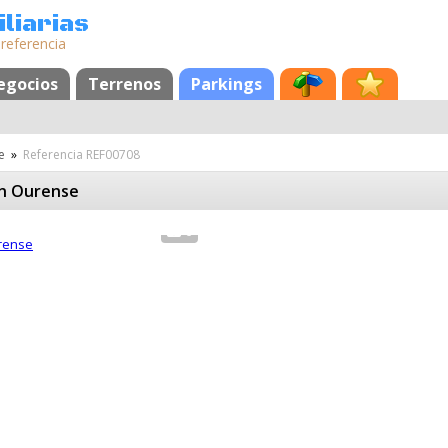
liarias
 referencia
egocios
Terrenos
Parkings
e
»
Referencia REF00708
en Ourense
6