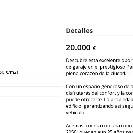
Detalles
20.000
€
Descubre esta excelente oport
de garaje en el prestigioso P
250 €/m2)
pleno corazón de la ciudad. --
Con un espacio generoso de 
disfrutarás del confort y la c
puede ofrecerte. La propiedad 
edificio, garantizando así segu
vehículo. -
Además, cuenta con una conce
2050; ¡quedan aún 25 años pa