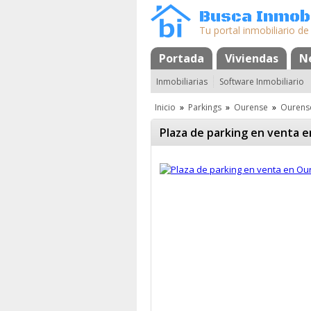
Busca Inmobi
Tu portal inmobiliario de
Portada
Mapa
Favoritos
Viviendas
N
Inmobiliarias
Software Inmobiliario
Inicio
»
Parkings
»
Ourense
»
Ourens
Plaza de parking en venta 