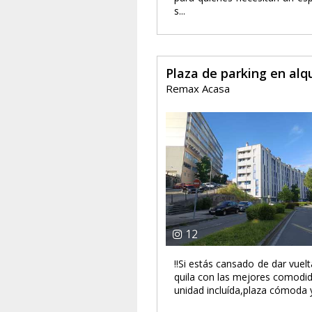
s...
Plaza de parking en alq
Remax Acasa
12
!!Si estás cansado de dar vuelt
quila con las mejores comodid
unidad incluída,plaza cómoda y