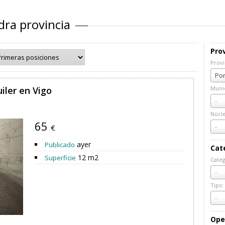
dra provincia
Prov
Provi
Prov
Pon
iler en Vigo
Munic
Muni
-
Núcl
65
Núcl
-
€
ayer
Publicado
Cat
12 m2
Superficie
Categ
Cate
-
Tipo:
Tipo:
-
Ope