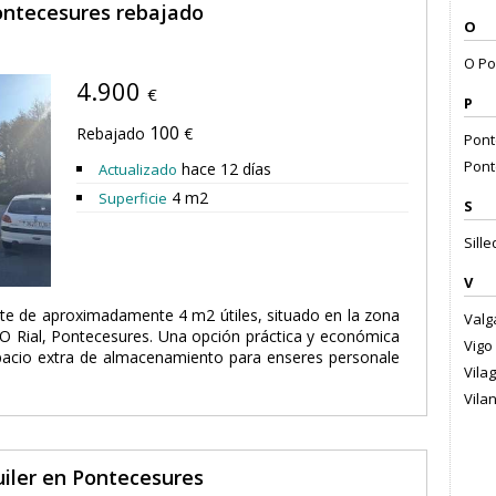
ontecesures rebajado
O
O Por
4.900
€
P
100
Rebajado
€
Pont
Pont
hace 12 días
Actualizado
4 m2
Superficie
S
Sille
V
te de aproximadamente 4 m2 útiles, situado en la zona
Valga
 O Rial, Pontecesures. Una opción práctica y económica
Vigo 
pacio extra de almacenamiento para enseres personale
Vila
Vila
uiler en Pontecesures