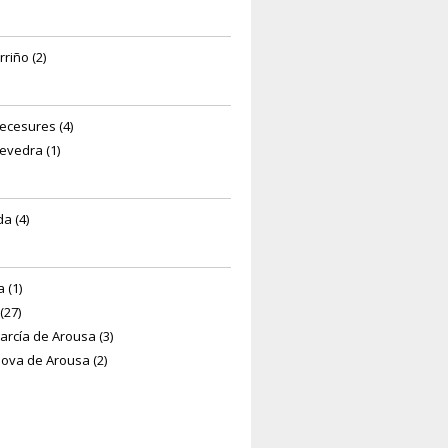
riño (2)
ecesures (4)
evedra (1)
da (4)
 (1)
(27)
garcía de Arousa (3)
nova de Arousa (2)