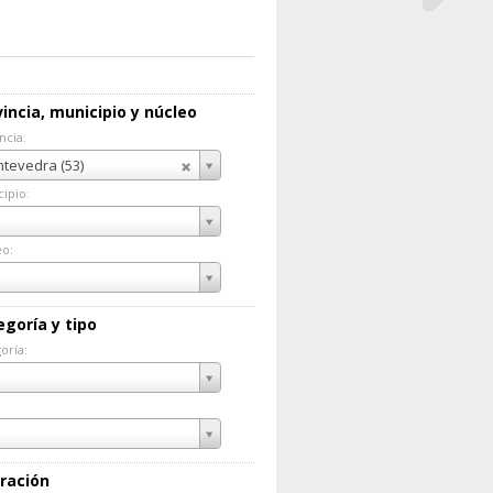
incia, municipio y núcleo
ncia:
incia:
tevedra (53)
ipio:
cipio:
eo:
eo:
egoría y tipo
oría:
goría:
ración