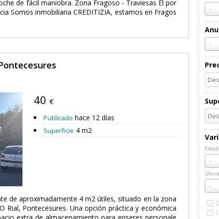
oche de fácil maniobra. Zona Fragoso - Traviesas El por
-
ncia Somos inmobiliaria CREDITIZIA, estamos en Fragos
Anu
-
 Pontecesures
Pre
40
€
Supe
hace 12 días
Publicado
4 m2
Superficie
Var
Estad
Esta
-
Ubica
Ubic
-
ente de aproximadamente 4 m2 útiles, situado en la zona
 O Rial, Pontecesures. Una opción práctica y económica
pacio extra de almacenamiento para enseres personale