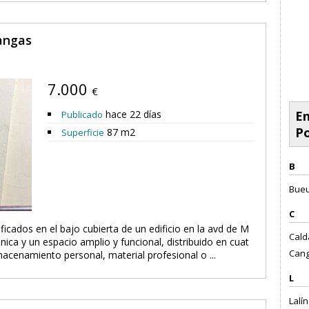
angas
7.000
€
hace 22 días
En
Publicado
P
87 m2
Superficie
B
Bueu
C
ficados en el bajo cubierta de un edificio en la avd de M
Cald
nica y un espacio amplio y funcional, distribuido en cuat
Cang
macenamiento personal, material profesional o ...
L
Lalín