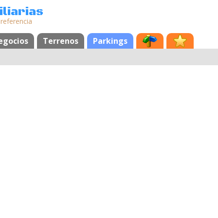
liarias
 referencia
egocios
Terrenos
Parkings