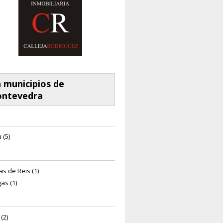
 municipios de
ontevedra
 (5)
as de Reis (1)
as (1)
 (2)