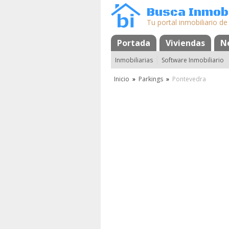
Busca Inmobi
Tu portal inmobiliario de
Portada
Mapa
Favoritos
Viviendas
N
Inmobiliarias
Software Inmobiliario
Inicio
»
Parkings
»
Pontevedra