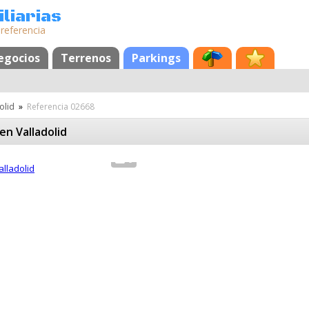
liarias
 referencia
egocios
Terrenos
Parkings
olid
»
Referencia 02668
en Valladolid
6