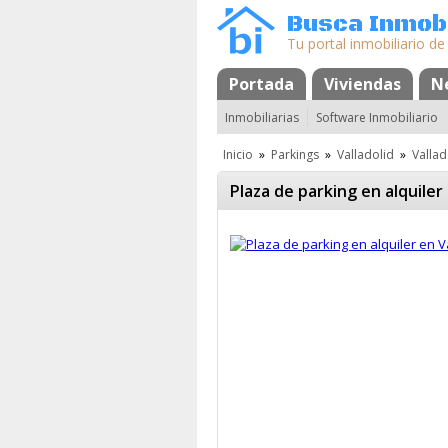
Busca Inmobi
Tu portal inmobiliario de
Portada
Mapa
Favoritos
Viviendas
N
Inmobiliarias
Software Inmobiliario
Inicio
»
Parkings
»
Valladolid
»
Vallad
Plaza de parking en alquiler 