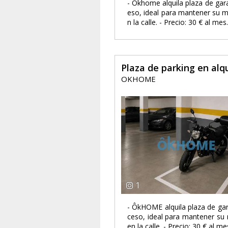
-️ Ôkhome alquila plaza de gar
eso, ideal para mantener su 
n la calle. - Precio: 30 € al m
Plaza de parking en alqu
OKHOME
1
-️ ÔkHOME alquila plaza de ga
ceso, ideal para mantener su
en la calle. - Precio: 30 € al 