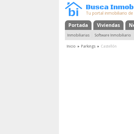
Busca Inmobi
Tu portal inmobiliario de
Portada
Mapa
Favoritos
Viviendas
N
Inmobiliarias
Software Inmobiliario
Inicio
»
Parkings
»
Castellón