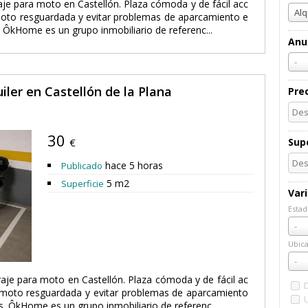
aje para moto en Castellón. Plaza cómoda y de fácil acc
Alq
moto resguardada y evitar problemas de aparcamiento e
es. ÔkHome es un grupo inmobiliario de referenc...
Anu
-
iler en Castellón de la Plana
Pre
30
€
Supe
hace 5 horas
Publicado
5 m2
Superficie
Var
Estad
Esta
-
Ubica
Ubic
-
raje para moto en Castellón. Plaza cómoda y de fácil ac
 moto resguardada y evitar problemas de aparcamiento
mes. ÔkHome es un grupo inmobiliario de referenc...