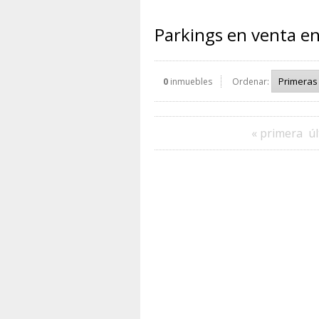
Parkings en venta e
0
inmuebles
Ordenar:
« primera
úl