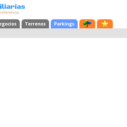
liarias
 referencia
egocios
Terrenos
Parkings