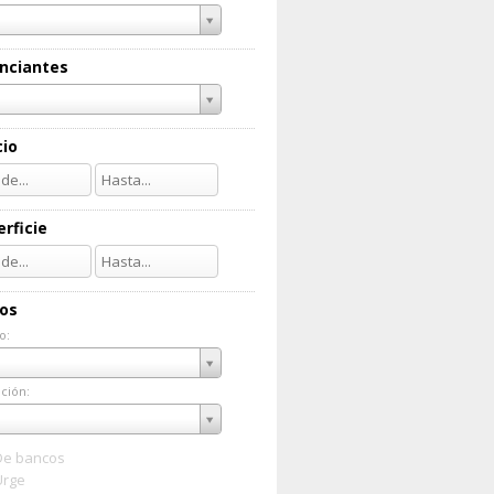
nciantes
cio
rficie
ios
o:
do:
ción:
ación:
De bancos
Urge