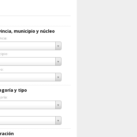
incia, municipio y núcleo
ncia:
incia:
ipio:
cipio:
eo:
eo:
egoría y tipo
oría:
goría:
ración