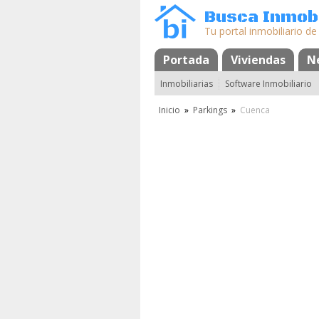
Busca Inmobi
Tu portal inmobiliario de
Portada
Mapa
Favoritos
Viviendas
N
Inmobiliarias
Software Inmobiliario
Inicio
»
Parkings
»
Cuenca