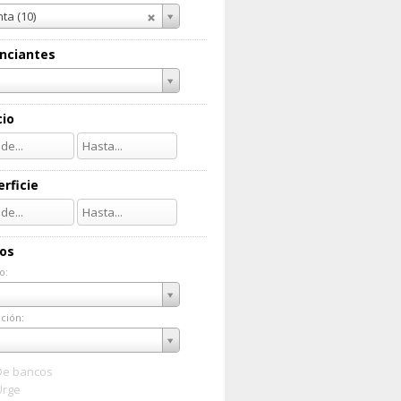
ta (10)
nciantes
cio
rficie
ios
o:
do:
ción:
ación:
De bancos
Urge