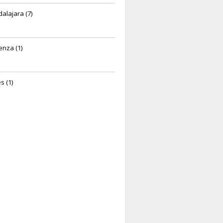
alajara (7)
enza (1)
s (1)