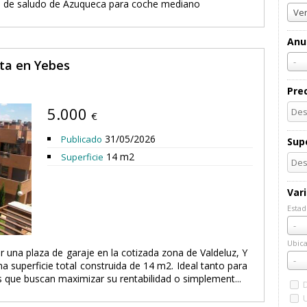
ro de saludo de Azuqueca para coche mediano
Ven
Anu
-
nta en Yebes
Pre
5.000
€
31/05/2026
Publicado
Supe
14 m2
Superficie
Var
Estad
Esta
-
Ubica
r una plaza de garaje en la cotizada zona de Valdeluz, Y
Ubic
-
a superficie total construida de 14 m2. Ideal tanto para
s que buscan maximizar su rentabilidad o simplement...