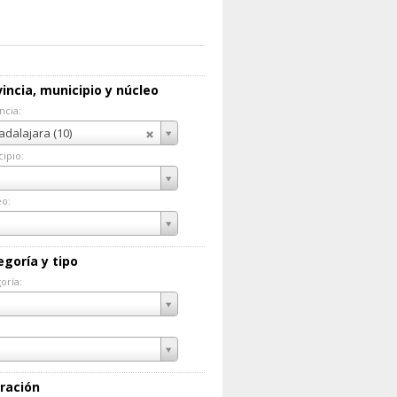
incia, municipio y núcleo
ncia:
incia:
dalajara (10)
ipio:
cipio:
eo:
eo:
egoría y tipo
oría:
goría:
ración