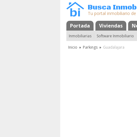
Busca Inmobi
Tu portal inmobiliario de
Portada
Mapa
Favoritos
Viviendas
N
Inmobiliarias
Software Inmobiliario
Inicio
»
Parkings
»
Guadalajara