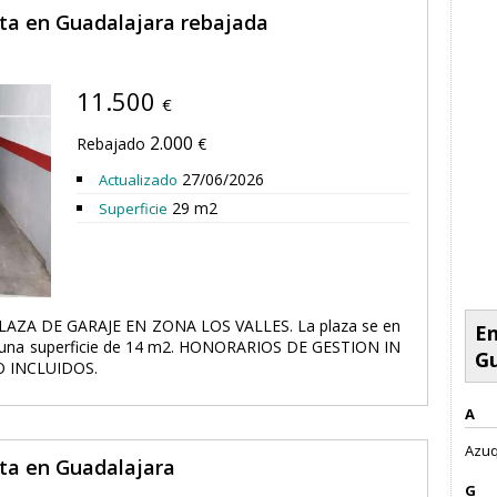
nta en Guadalajara rebajada
11.500
€
2.000
Rebajado
€
27/06/2026
Actualizado
29 m2
Superficie
ZA DE GARAJE EN ZONA LOS VALLES. La plaza se en
En
ene una superficie de 14 m2. HONORARIOS DE GESTION IN
Gu
O INCLUIDOS.
A
Azuq
nta en Guadalajara
G