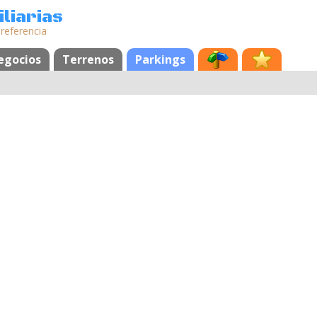
liarias
 referencia
egocios
Terrenos
Parkings