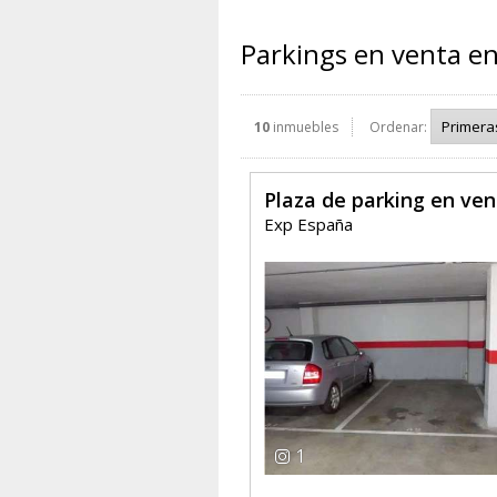
Parkings en venta en
10
inmuebles
Ordenar:
Plaza de parking en ve
Exp España
1