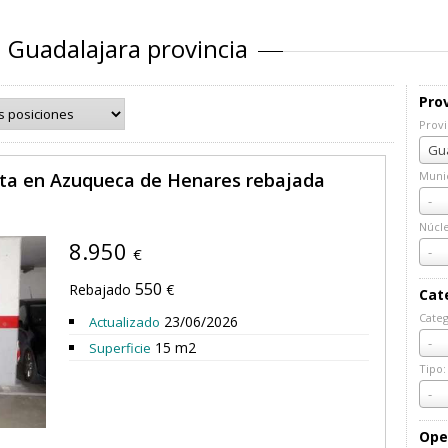
 Guadalajara provincia
Prov
Provi
Prov
Gua
nta en Azuqueca de Henares rebajada
Munic
Muni
-
Núcl
8.950
Núcl
-
€
550
Rebajado
€
Cat
Categ
23/06/2026
Actualizado
Cate
-
15 m2
Superficie
Tipo:
Tipo:
-
Ope