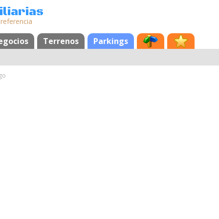
liarias
 referencia
egocios
Terrenos
Parkings
go