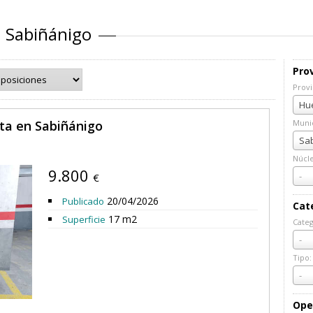
n Sabiñánigo
Prov
Provi
Prov
Hue
nta en Sabiñánigo
Munic
Muni
Sab
Núcl
9.800
Núcl
-
€
20/04/2026
Publicado
Cat
17 m2
Superficie
Categ
Cate
-
Tipo:
Tipo:
-
Ope