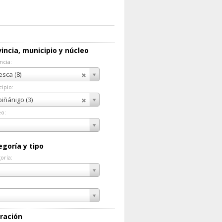
incia, municipio y núcleo
ncia:
incia:
sca (8)
ipio:
cipio:
iñánigo (3)
eo:
eo:
egoría y tipo
oría:
goría:
ración