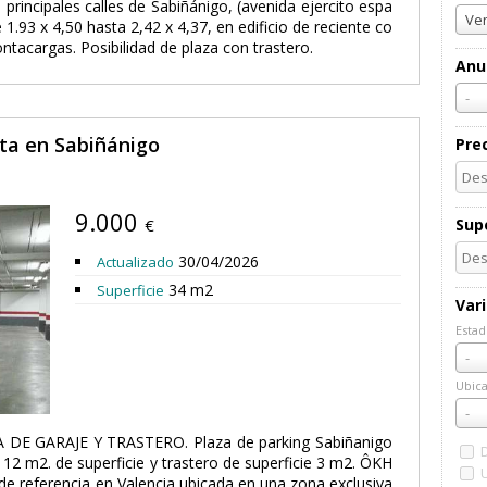
 principales calles de Sabiñánigo, (avenida ejercito espa
Ven
1.93 x 4,50 hasta 2,42 x 4,37, en edificio de reciente co
tacargas. Posibilidad de plaza con trastero.
Anu
-
nta en Sabiñánigo
Pre
9.000
€
Supe
30/04/2026
Actualizado
34 m2
Superficie
Var
Estad
Esta
-
Ubica
Ubic
-
 DE GARAJE Y TRASTERO. Plaza de parking Sabiñanigo
12 m2. de superficie y trastero de superficie 3 m2. ÔKH
de referencia en Valencia ubicada en una zona exclusiva