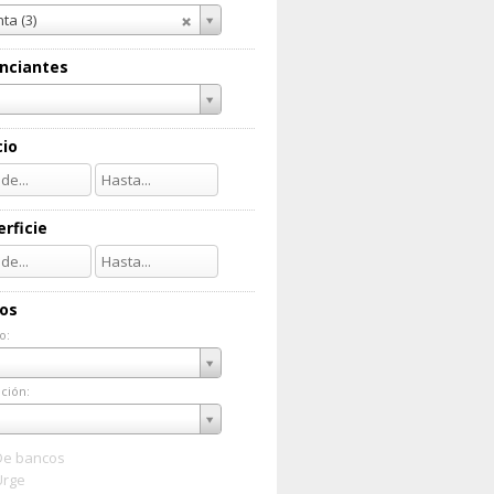
ta (3)
nciantes
cio
rficie
ios
o:
do:
ción:
ación:
De bancos
Urge