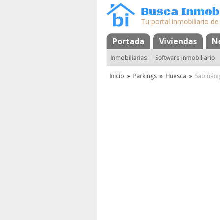
Busca Inmobi
Tu portal inmobiliario de
Portada
Mapa
Favoritos
Viviendas
N
Inmobiliarias
Software Inmobiliario
Inicio
»
Parkings
»
Huesca
»
Sabiñáni