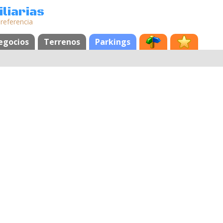
liarias
 referencia
egocios
Terrenos
Parkings