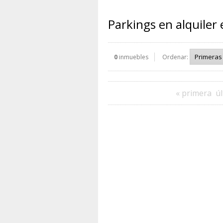
Parkings en alquiler 
0
inmuebles
Ordenar:
« primera
úl