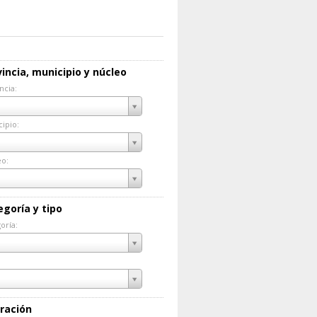
incia, municipio y núcleo
ncia:
incia:
ipio:
cipio:
eo:
eo:
egoría y tipo
oría:
goría:
ración