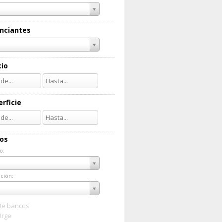
nciantes
cio
rficie
ios
o:
do:
ción:
ación:
De bancos
Urge