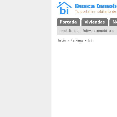
Busca Inmobi
Tu portal inmobiliario de
Portada
Mapa
Favoritos
Viviendas
N
Inmobiliarias
Software Inmobiliario
Inicio
»
Parkings
»
Jaén