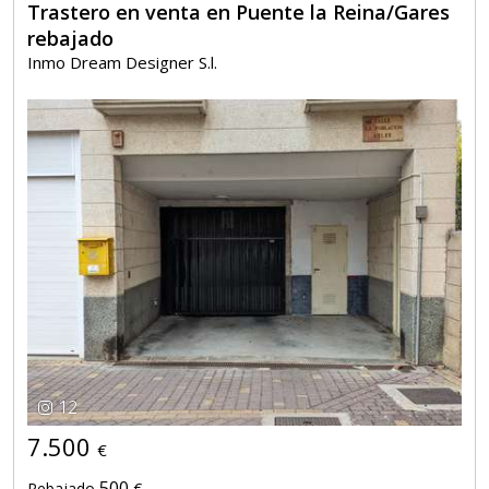
Trastero en venta en Puente la Reina/Gares
rebajado
Inmo Dream Designer S.l.
12
7.500
€
500
Rebajado
€