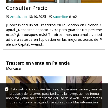
Consultar Precio
18/10/2025
6 m2
Actualizado
Superficie
¡Oportunidad única! Trasteros en liquidación en Palencia C
apital ¿Necesitas espacio extra para guardar tus pertene
ncias? ¡No busques más! Te ofrecemos una amplia varied
ad de trasteros en liquidación en las mejores zonas de P
alencia Capital: Avenid...
Trastero en venta en Palencia
Moncasa
×
Esta web utiliza cookies técnicas, de personalización y análisis,
propias y de terceros, para facilitarle la navegación de forma
anónima y analizar estadísticas del uso de la web. Consideramos
que si continúa navegando, acepta su uso.
Más información
.