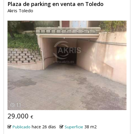
Plaza de parking en venta en Toledo
Akris Toledo
11
29.000
€
hace 26 días
38 m2
Publicado
Superficie