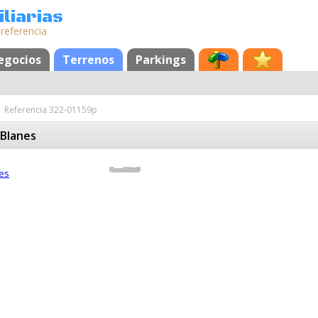
liarias
 referencia
egocios
Terrenos
Parkings
Referencia 322-01159p
 Blanes
12