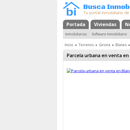
Busca Inmobi
Tu portal inmobiliario de
Portada
Mapa
Favoritos
Viviendas
N
Inmobiliarias
Software Inmobiliario
Inicio
»
Terrenos
»
Girona
»
Blanes
»
Parcela urbana en venta en