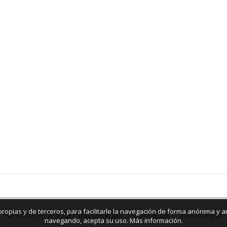
, propias y de terceros, para facilitarle la navegación de forma anónima y 
© 2000-26 Busca Inmobiliarias
Contactar
Aviso legal
navegando, acepta su uso.
Más información
.