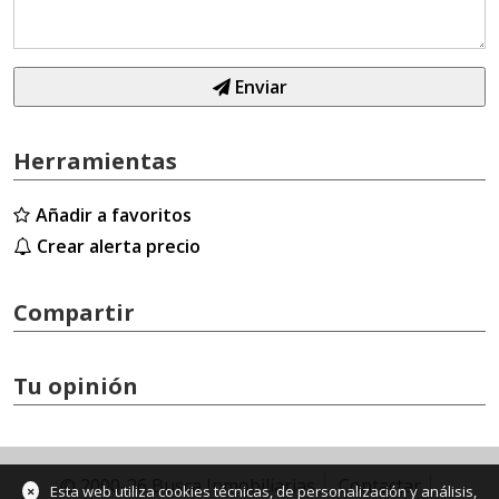
Enviar
Herramientas
Añadir a favoritos
Crear alerta precio
Compartir
Tu opinión
© 2000-26 Busca Inmobiliarias
Contactar
×
Esta web utiliza cookies técnicas, de personalización y análisis,