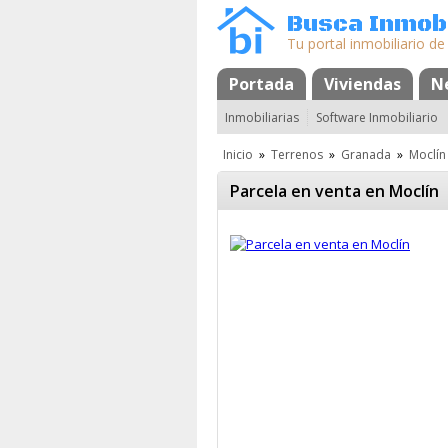
Busca Inmobi
Tu portal inmobiliario de
Portada
Mapa
Favoritos
Viviendas
N
Inmobiliarias
Software Inmobiliario
Inicio
»
Terrenos
»
Granada
»
Moclín
Parcela en venta en Moclín