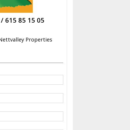
/
615 85 15 05
ettvalley Properties