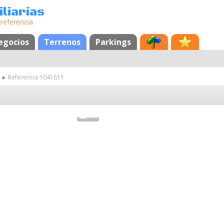
liarias
 referencia
egocios
Terrenos
Parkings
»
Referencia 1041611
16