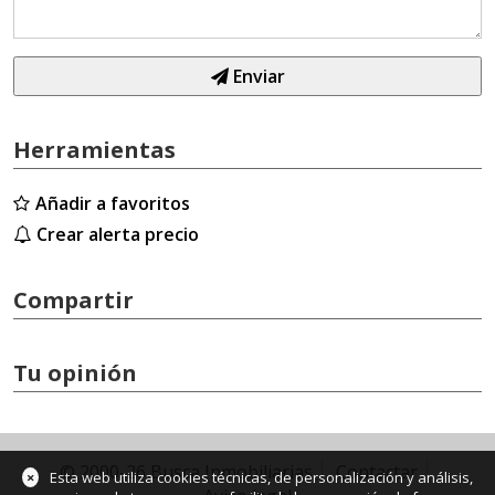
Enviar
Herramientas
Añadir a favoritos
Crear alerta precio
Compartir
Tu opinión
© 2000-26 Busca Inmobiliarias
Contactar
×
Esta web utiliza cookies técnicas, de personalización y análisis,