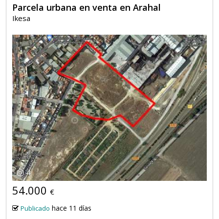
Parcela urbana en venta en Arahal
Ikesa
4
54.000
€
hace 11 días
Publicado