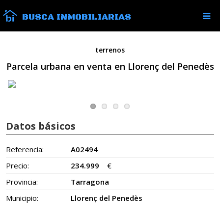
BUSCA INMOBILIARIAS
terrenos
Parcela urbana en venta en Llorenç del Penedès
Datos básicos
Referencia:
A02494
Precio:
234.999
€
Provincia:
Tarragona
Municipio:
Llorenç del Penedès