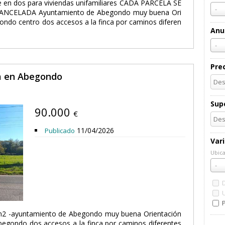
 en dos para viviendas unifamiliares CADA PARCELA SE
-
ANCELADA Ayuntamiento de Abegondo muy buena Ori
ndo centro dos accesos a la finca por caminos diferen
Anu
-
Pre
ta en Abegondo
Supe
90.000
€
11/04/2026
Publicado
Var
Ubica
Ubic
-
P
 m2 -ayuntamiento de Abegondo muy buena Orientación
begondo dos accesos a la finca por caminos diferentes