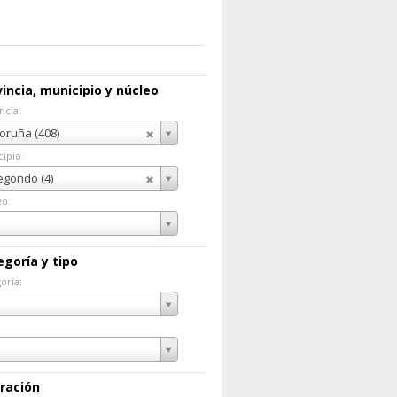
incia, municipio y núcleo
ncia:
incia:
oruña (408)
ipio:
cipio:
gondo (4)
eo:
eo:
egoría y tipo
oría:
goría:
ración