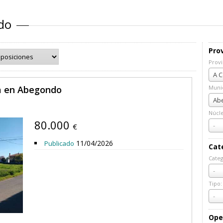
do
Prov
Provi
Prov
A C
ta en Abegondo
Munic
Muni
Abe
Núcl
80.000
Núcl
-
€
11/04/2026
Publicado
Cat
Categ
Cate
-
Tipo:
Tipo:
-
Ope