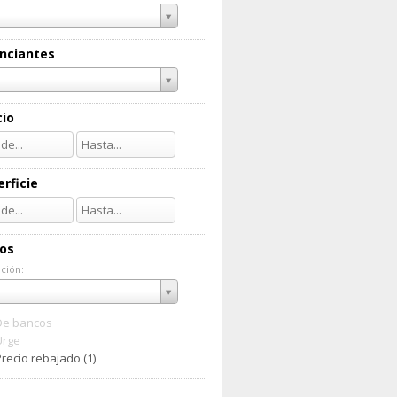
nciantes
cio
rficie
ios
ción:
ación:
De bancos
Urge
recio rebajado (1)