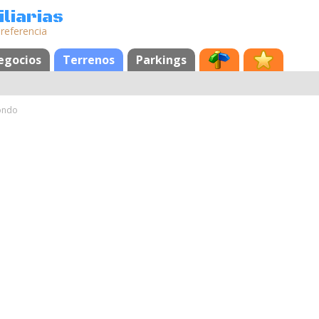
liarias
 referencia
egocios
Terrenos
Parkings
ondo