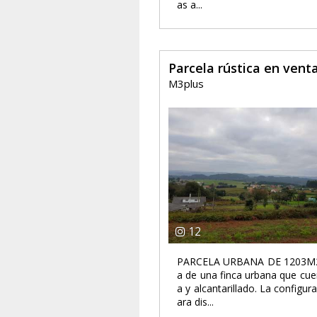
as a...
Parcela rústica en ven
M3plus
12
PARCELA URBANA DE 1203M2
a de una finca urbana que cue
a y alcantarillado. La configur
ara dis...