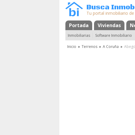
Busca Inmobi
Tu portal inmobiliario de
Portada
Mapa
Favoritos
Viviendas
N
Inmobiliarias
Software Inmobiliario
Inicio
»
Terrenos
»
A Coruña
»
Abeg