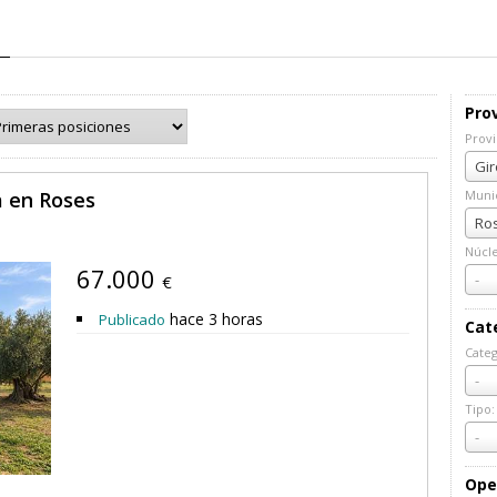
Prov
Provi
Prov
Gir
a en Roses
Munic
Muni
Ros
Núcl
67.000
Núcl
-
€
hace 3 horas
Publicado
Cat
Categ
Cate
-
Tipo:
Tipo:
-
Ope