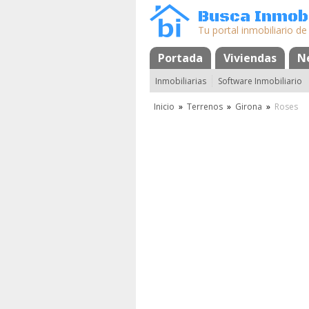
Busca Inmobi
Tu portal inmobiliario de
Portada
Mapa
Favoritos
Viviendas
N
Inmobiliarias
Software Inmobiliario
Inicio
»
Terrenos
»
Girona
»
Roses