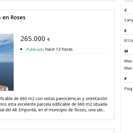
C
a en Roses
Cany
E
265.000
€
El Co
hace 13 horas
Publicado
M
Mas 
Mas 
P
Puig
ficable de 660 m2 con vistas panorámicas y orientación
os esta excelente parcela edificable de 660 m2 situada
al del Alt Empordà, en el municipio de Roses, una ubi...