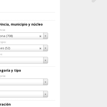
incia, municipio y núcleo
ncia:
incia:
ona (708)
ipio:
cipio:
es (52)
eo:
eo:
egoría y tipo
oría:
goría:
ración