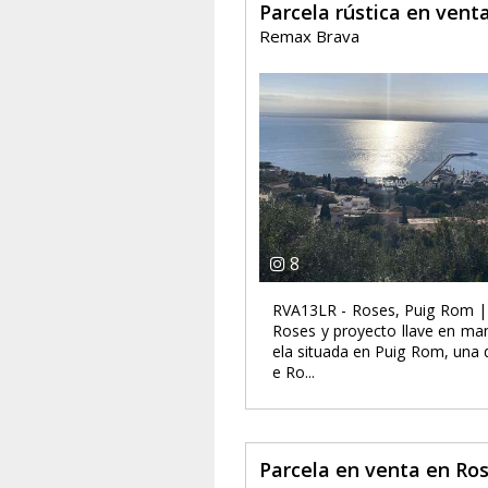
Parcela rústica en vent
Remax Brava
8
RVA13LR - Roses, Puig Rom | E
Roses y proyecto llave en ma
ela situada en Puig Rom, una d
e Ro...
Parcela en venta en Ro