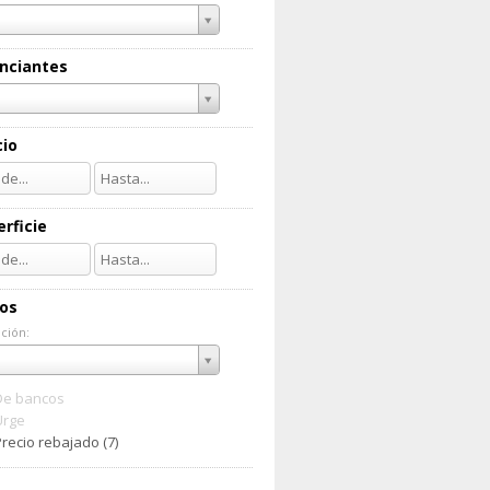
nciantes
cio
rficie
ios
ción:
ación:
De bancos
Urge
recio rebajado (7)