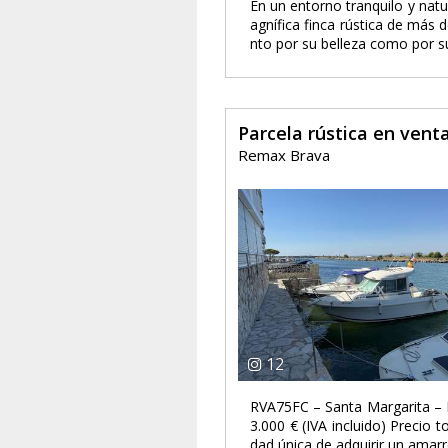
En un entorno tranquilo y nat
agnífica finca rústica de más
nto por su belleza como por su 
Parcela rústica en vent
Remax Brava
12
RVA75FC – Santa Margarita – R
3.000 € (IVA incluido) Precio 
dad única de adquirir un amarr