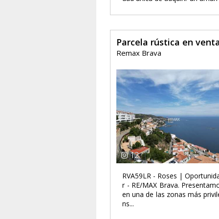
Parcela rústica en vent
Remax Brava
12
RVA59LR - Roses | Oportunidad
r - RE/MAX Brava. Presentamos
en una de las zonas más privi
ns...