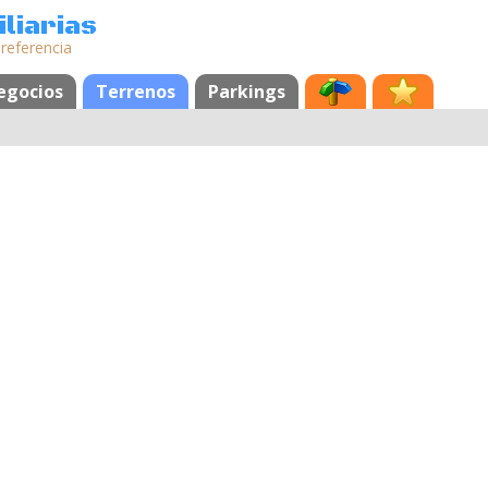
liarias
 referencia
egocios
Terrenos
Parkings