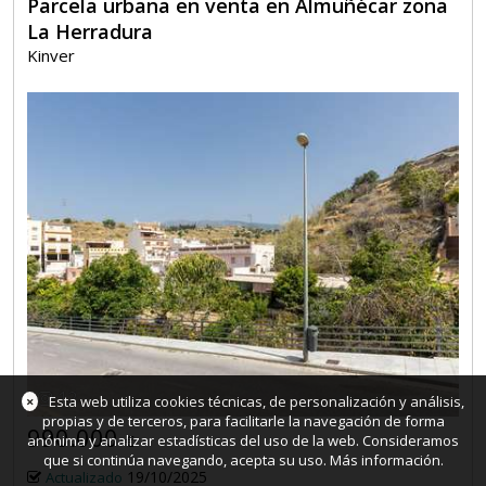
Parcela urbana en venta en Almuñécar zona
La Herradura
Kinver
12
×
Esta web utiliza cookies técnicas, de personalización y análisis,
propias y de terceros, para facilitarle la navegación de forma
990.000
€
anónima y analizar estadísticas del uso de la web. Consideramos
que si continúa navegando, acepta su uso.
Más información
.
19/10/2025
Actualizado