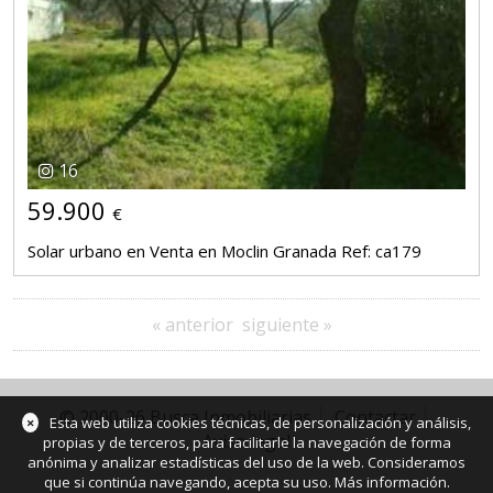
16
59.900
€
Solar urbano en Venta en Moclin Granada Ref: ca179
« anterior
siguiente »
© 2000-26 Busca Inmobiliarias
Contactar
×
Esta web utiliza cookies técnicas, de personalización y análisis,
Aviso legal
propias y de terceros, para facilitarle la navegación de forma
anónima y analizar estadísticas del uso de la web. Consideramos
que si continúa navegando, acepta su uso.
Más información
.