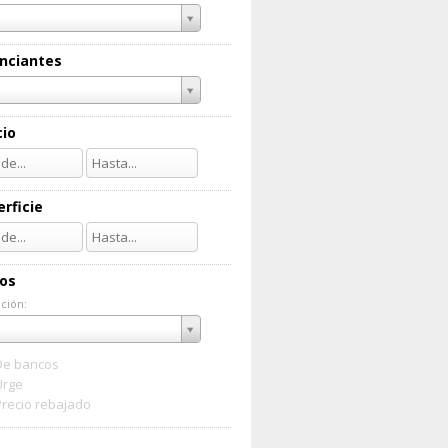
nciantes
cio
rficie
ios
ción:
ación:
De bancos
Urge
Precio rebajado