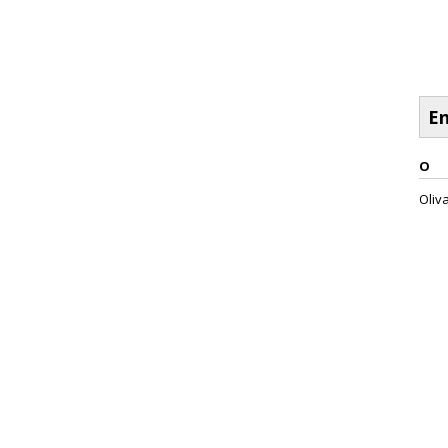
En
O
Oliva