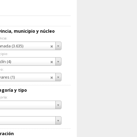
incia, municipio y núcleo
ncia:
incia:
nada (3.635)
ipio:
cipio:
lín (4)
eo:
eo:
vares (1)
egoría y tipo
oría:
goría:
ración