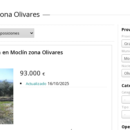
ona Olivares
Prov
Provi
Prov
Gra
a en Moclín zona Olivares
Munic
Muni
Moc
Núcl
93.000
Núcl
Oli
€
16/10/2025
Actualizado
Cat
Categ
Cate
-
Tipo:
Tipo:
-
Ope