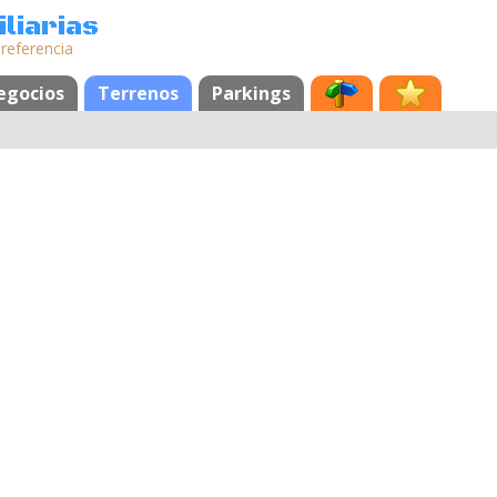
liarias
 referencia
egocios
Terrenos
Parkings