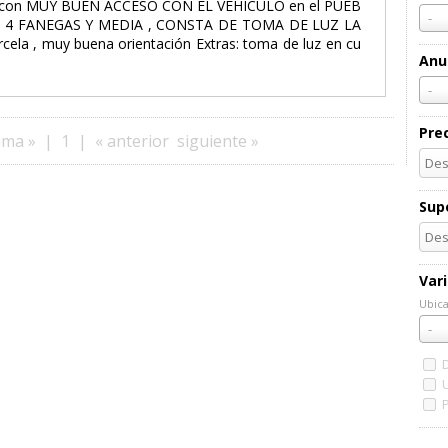
con MUY BUEN ACCESO CON EL VEHÍCULO en el PUEB
-
 4 FANEGAS Y MEDIA , CONSTA DE TOMA DE LUZ LA
rcela , muy buena orientación Extras: toma de luz en cu
Anu
-
Pre
ima »
|
1
|
« anterior
siguiente »
Supe
Var
Ubica
Ubic
-