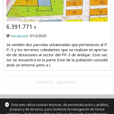
9
6.391.771
€
5/12/2025
Actualizado
Se venden dos parcelas urbanizadas que pertenecen al P.
P.-3 y los terrenos colindantes que se realizan en aportac
ión de dotaciones al sector del PP-3 de Andújar. Este sec
tor se encuentra en la parte Este de la población consolid
ando un entorno junto a l...
« anterior
siguiente »
© 2000-26 Busca Inmobiliarias
Contactar
×
Esta web utiliza cookies técnicas, de personalización y análisis,
Aviso legal
propias y de terceros, para facilitarle la navegación de forma
anónima y analizar estadísticas del uso de la web. Consideramos