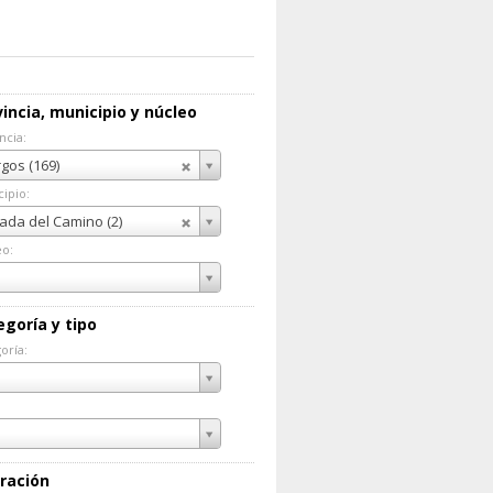
incia, municipio y núcleo
ncia:
incia:
gos (169)
ipio:
cipio:
ada del Camino (2)
eo:
eo:
egoría y tipo
oría:
goría:
ración