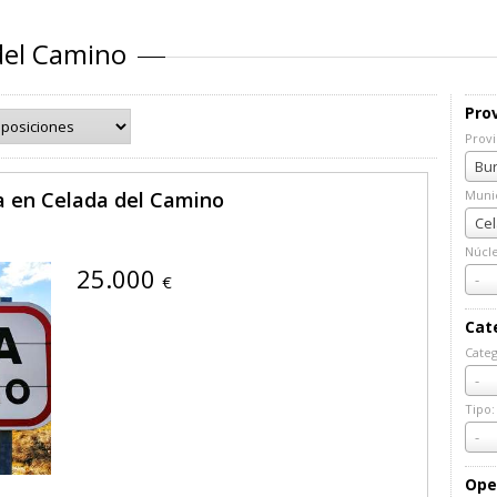
del Camino
Prov
Provi
Prov
Bur
a en Celada del Camino
Munic
Muni
Cel
Núcl
25.000
Núcl
-
€
Cat
Categ
Cate
-
Tipo:
Tipo:
-
Ope