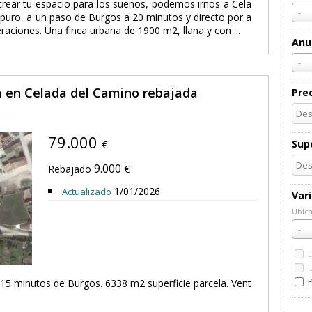
rear tu espacio para los sueños, podemos irnos a Cela
-
re puro, a un paso de Burgos a 20 minutos y directo por a
eraciones. Una finca urbana de 1900 m2, llana y con ...
Anu
-
ta en Celada del Camino rebajada
Pre
79.000
€
Supe
9.000
Rebajado
€
1/01/2026
Actualizado
Var
Ubica
Ubic
-
P
 15 minutos de Burgos. 6338 m2 superficie parcela. Vent