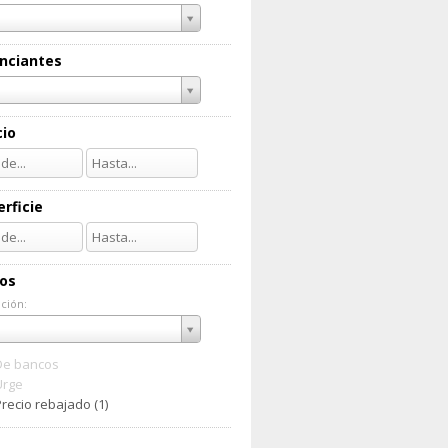
nciantes
cio
rficie
ios
ción:
ación:
De bancos
Urge
recio rebajado (1)