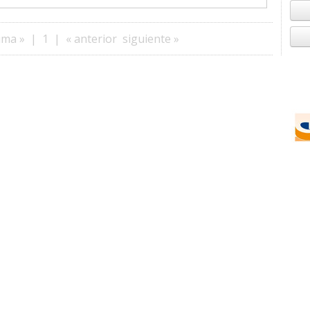
ima »
|
1
|
« anterior
siguiente »