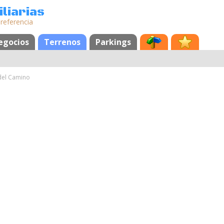
liarias
 referencia
egocios
Terrenos
Parkings
del Camino