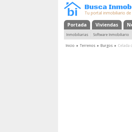
Busca Inmobi
Tu portal inmobiliario de
Portada
Mapa
Favoritos
Viviendas
N
Inmobiliarias
Software Inmobiliario
Inicio
»
Terrenos
»
Burgos
»
Celada 