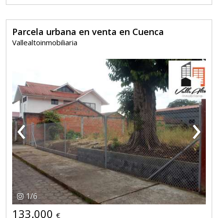
Parcela urbana en venta en Cuenca
Vallealtoinmobiliaria
‹
›
1
/
6
133.000
€