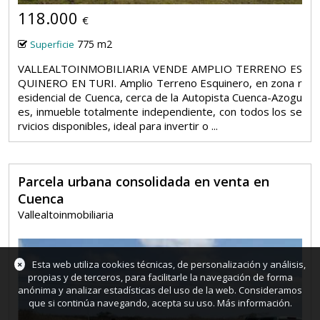
118.000
€
775 m2
Superficie
VALLEALTOINMOBILIARIA VENDE AMPLIO TERRENO ES
QUINERO EN TURI. Amplio Terreno Esquinero, en zona r
esidencial de Cuenca, cerca de la Autopista Cuenca-Azogu
es, inmueble totalmente independiente, con todos los se
rvicios disponibles, ideal para invertir o ...
Parcela urbana consolidada en venta en
Cuenca
Vallealtoinmobiliaria
×
Esta web utiliza cookies técnicas, de personalización y análisis,
propias y de terceros, para facilitarle la navegación de forma
anónima y analizar estadísticas del uso de la web. Consideramos
que si continúa navegando, acepta su uso.
Más información
.