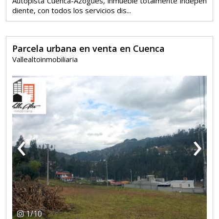
Autopista Cuenca-Azogues, inmueble totalmente indepen
diente, con todos los servicios dis...
Parcela urbana en venta en Cuenca
Vallealtoinmobiliaria
‹
›
1
/
10