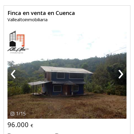
Finca en venta en Cuenca
Vallealtoinmobiliaria
‹
›
1
/
15
96.000
€