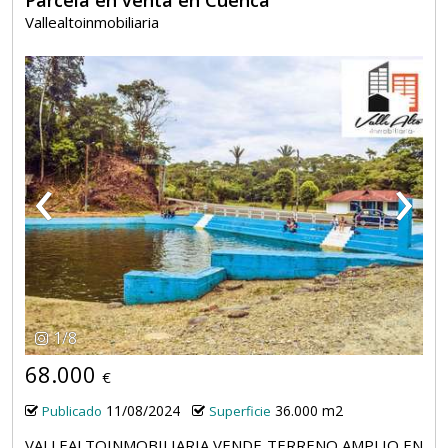
Parcela en venta en Cuenca
Vallealtoinmobiliaria
‹
›
1
/
8
68.000
€
11/08/2024
36.000 m2
Publicado
Superficie
VALLEALTOINMOBILIARIA VENDE TERRENO AMPLIO EN