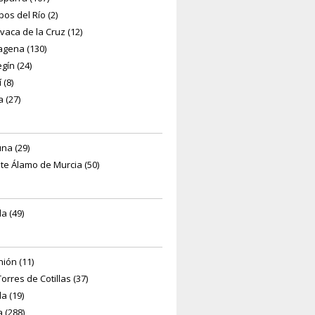
os del Río (2)
vaca de la Cruz (12)
agena (130)
gín (24)
 (8)
 (27)
una (29)
te Álamo de Murcia (50)
la (49)
nión (11)
orres de Cotillas (37)
lla (19)
a (288)