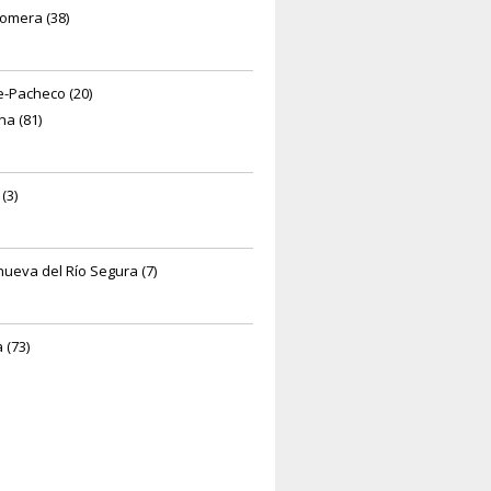
omera (38)
e-Pacheco (20)
na (81)
(3)
anueva del Río Segura (7)
 (73)