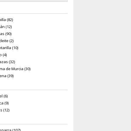
lla (82)
án (12)
as (90)
eite (2)
tarilla (10)
 (4)
azas (32)
ma de Murcia (30)
ena (39)
l (6)
a (9)
s (12)
sparra (107)