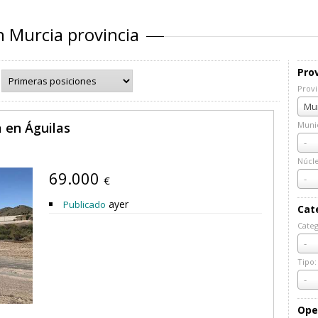
 Murcia provincia
Prov
Provi
Prov
Mur
a en Águilas
Munic
Muni
-
Núcl
69.000
Núcl
-
€
ayer
Publicado
Cat
Categ
Cate
-
Tipo:
Tipo:
-
Ope