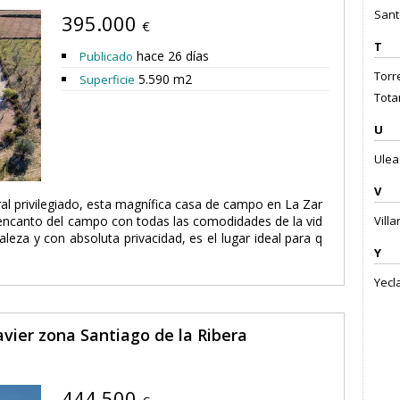
Sant
395.000
€
T
hace 26 días
Publicado
Torr
5.590 m2
Superficie
Tota
U
Ulea 
V
al privilegiado, esta magnífica casa de campo en La Zar
 encanto del campo con todas las comodidades de la vid
Vill
eza y con absoluta privacidad, es el lugar ideal para q
Y
Yecla
avier zona Santiago de la Ribera
444.500