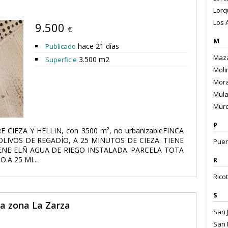
Lorqu
Los 
9.500
€
M
hace 21 días
Publicado
Maza
3.500 m2
Superficie
Moli
Morat
Mula
Murc
P
TRE CIEZA Y HELLIN, con 3500 m², no urbanizableFINCA
LIVOS DE REGADÍO, A 25 MINUTOS DE CIEZA. TIENE
Puer
ENE ELÑ AGUA DE RIEGO INSTALADA. PARCELA TOTA
A 25 MI...
R
Ricot
S
ia zona La Zarza
San J
San 