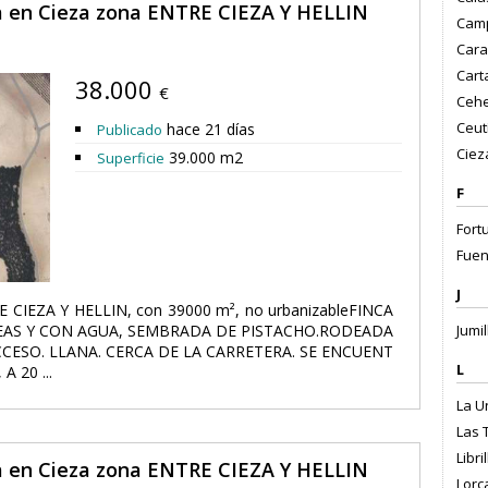
ta en Cieza zona ENTRE CIEZA Y HELLIN
Camp
Cara
Cart
38.000
€
Cehe
Ceutí
hace 21 días
Publicado
Cieza
39.000 m2
Superficie
F
Fort
Fuen
J
RE CIEZA Y HELLIN, con 39000 m², no urbanizableFINCA
EAS Y CON AGUA, SEMBRADA DE PISTACHO.RODEADA
Jumil
CESO. LLANA. CERCA DE LA CARRETERA. SE ENCUENT
L
A 20 ...
La U
Las T
Libri
ta en Cieza zona ENTRE CIEZA Y HELLIN
Lorc