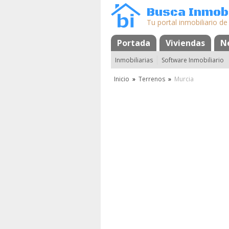
Busca Inmobi
Tu portal inmobiliario de
Portada
Mapa
Favoritos
Viviendas
N
Inmobiliarias
Software Inmobiliario
Inicio
»
Terrenos
»
Murcia