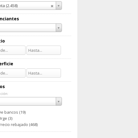
ta (2.458)
nciantes
cio
rficie
ios
ción:
ación:
De bancos (19)
rge (3)
Precio rebajado (468)