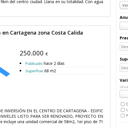
 9km del centro ciudad. Llana en su totalidad. Con agua
Ven
Anu
-
a en Cartagena zona Costa Calida
Pre
250.000
€
Supe
hace 2 días
Publicado
68 m2
Superficie
Var
Ubica
Ubic
-
U
 INVERSIÓN EN EL CENTRO DE CARTAGENA - EDIFIC
NIVELES LISTO PARA SER RENOVADO, PROYECTO EN
incluye una unidad comercial de 58m2, 1er piso de 71
..