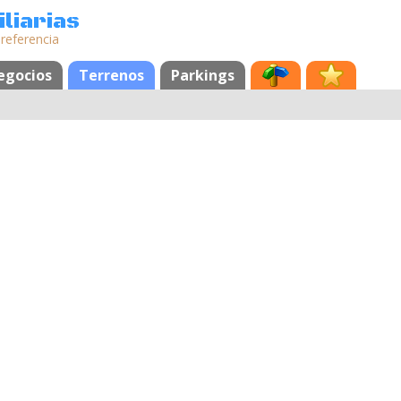
liarias
 referencia
egocios
Terrenos
Parkings