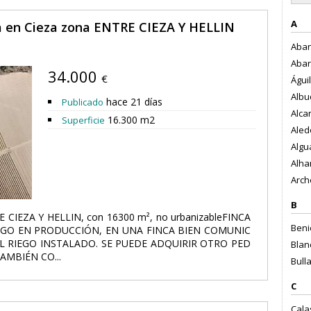
A
ta en Cieza zona ENTRE CIEZA Y HELLIN
Abani
Abar
34.000
€
Águil
Albud
hace 21 días
Publicado
Alcan
16.300 m2
Superficie
Aledo
Algu
Alha
Arch
B
RE CIEZA Y HELLIN, con 16300 m², no urbanizableFINCA
Benie
EGO EN PRODUCCIÓN, EN UNA FINCA BIEN COMUNIC
L RIEGO INSTALADO. SE PUEDE ADQUIRIR OTRO PED
Blanc
AMBIÉN CO...
Bulla
C
Cala