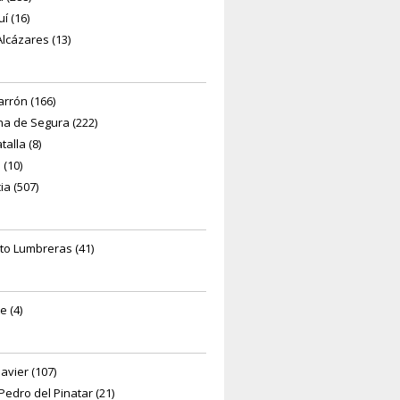
í (16)
Alcázares (13)
rrón (166)
na de Segura (222)
alla (8)
 (10)
ia (507)
to Lumbreras (41)
e (4)
avier (107)
Pedro del Pinatar (21)