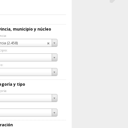
incia, municipio y núcleo
ncia:
incia:
cia (2.458)
ipio:
cipio:
eo:
eo:
egoría y tipo
oría:
goría:
ración