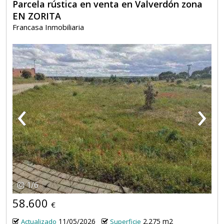
Parcela rústica en venta en Valverdón zona
EN ZORITA
Francasa Inmobiliaria
‹
›
1
/
6
58.600
€
11/05/2026
2.275 m2
Actualizado
Superficie