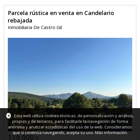
Parcela rústica en venta en Candelario
rebajada
Inmobiliaria De Castro Gil
×
Esta web utiliza cookies técnicas, de personalización y análisis,
propias y de terceros, para facilitarle la navegación de forma
12
anónima y analizar estadísticas del uso de la web. Consideramos
que si continúa navegando, acepta su uso.
Más información
.
119.900
€