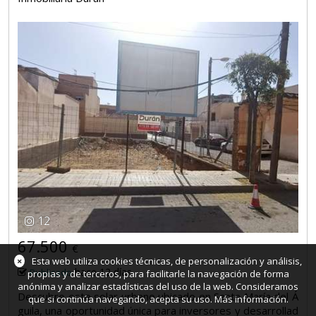
12
67.500
€
×
Esta web utiliza cookies técnicas, de personalización y análisis,
hace 12 días
Publicado
propias y de terceros, para facilitarle la navegación de forma
anónima y analizar estadísticas del uso de la web. Consideramos
Descubre este solar urbano ubicado en Santa María del Á
que si continúa navegando, acepta su uso.
Más información
.
guila, una oportunidad única para inversores y desarrollad